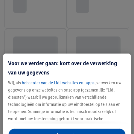
Voor we verder gaan: kort over de verwerking
van uw gegevens
Wij, als
beheerder van de Lidl-websites en -apps
, verwerken uw
gegevens op onze websites en onze app (gezamenlijk: “Lidl-
diensten”) waarbij we gebruikmaken van verschillende
technologieën om informatie op uw eindtoestel op te slaan en
te openen. Sommige informatie is technisch noodzakelijk of
wordt met uw toestemming gebruikt voor praktische
instellingen, om statistieken op te stellen of gepersonaliseerde
reclame binnen en buiten de Lidl-diensten aan te bieden. Als u