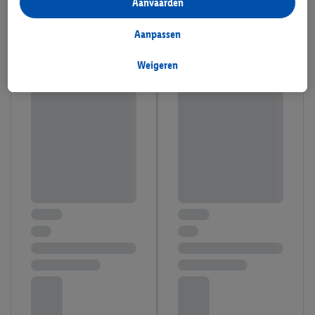
Aanvaarden
deelneemt aan het Lidl Plus-programma, worden voor deze
doeleinden eveneens gegevens over uw koopgedrag in de
Aanpassen
winkel verzameld.
Als u hier uw toestemming geeft voor gepersonaliseerde
Weigeren
advertenties en u vervolgens een Lidl Plus-account aanmaakt
of inlogt op uw bestaande Lidl Plus-account, kunnen wij en
onze partner Criteo S.A. eveneens een speciale online
identificatiecode aanmaken op basis van het e-mailadres dat u
daarbij opgeeft, om u te herkennen bij diensten van derden en
om u gepersonaliseerde advertenties te tonen. Voor dit
doeleinde kan uw gehashte e-mailadres ook samengevoegd
worden met andere identificatiegegevens of
identificatiegegevens waarover Criteo SA beschikt en die aan u
toegewezen werden.
Als u hiermee akkoord gaat, kunnen advertenties in het kader
van retargeting, d.w.z. advertenties voor producten waarin u
interesse hebt getoond (bijvoorbeeld door het product in de
webshop aan uw winkelmandje toe te voegen, maar het niet te