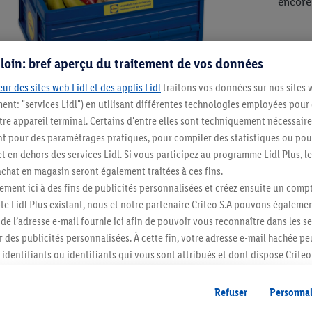
encore
Chez Li
s loin: bref aperçu du traitement de vos données
saine 
ur des sites web Lidl et des applis Lidl
traitons vos données sur nos sites 
Qualit
ment: "services Lidl") en utilisant différentes technologies employées pour
produi
re appareil terminal. Certains d'entre elles sont techniquement nécessaire
 de travailler à la réalisation de notre objectif pour 2025, à sav
 pour des paramétrages pratiques, pour compiler des statistiques ou pour
de marque propre, mais nous continuons également à travailler à l
t en dehors des services Lidl. Si vous participez au programme Lidl Plus, l
ble de vous proposer des produits toujours plus sains, qui finiron
hat en magasin seront également traitées à ces fins.
ment ici à des fins de publicités personnalisées et créez ensuite un compt
e Lidl Plus existant, nous et notre partenaire Criteo S.A pouvons égalemen
un goût savoureux reste la chose la plus importante. Cela signifie
r de l’adresse e-mail fournie ici afin de pouvoir vous reconnaître dans les s
mais qui est appétissant. Notre panel de consommateurs a le dern
er des publicités personnalisées. À cette fin, votre adresse e-mail hachée p
us vous garantissons que vous pourrez toujours consommer vos pr
identifiants ou identifiants qui vous sont attribués et dont dispose Criteo 
cord, les publicités liées au reciblage, c’est-à-dire des publicités pour de
ntérêt (par exemple en plaçant le produit dans un panier d’un webshop mai
Refuser
Personnal
ww.gezondleven.be/themas/voeding/voedingsdriehoek
nt être affichées sur plusieurs apppareils et plusieurs services de Lidl si 