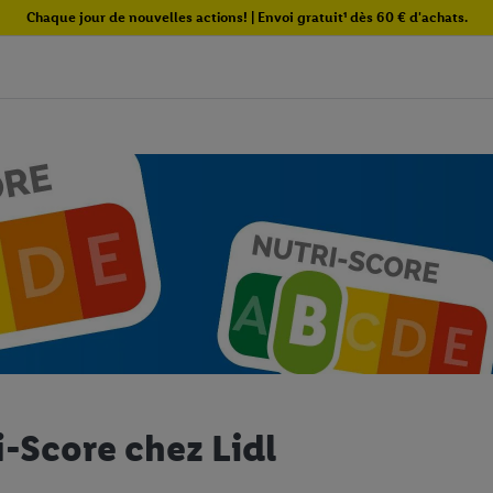
Chaque jour de nouvelles actions! | Envoi gratuit¹ dès 60 € d'achats.
i-Score chez Lidl