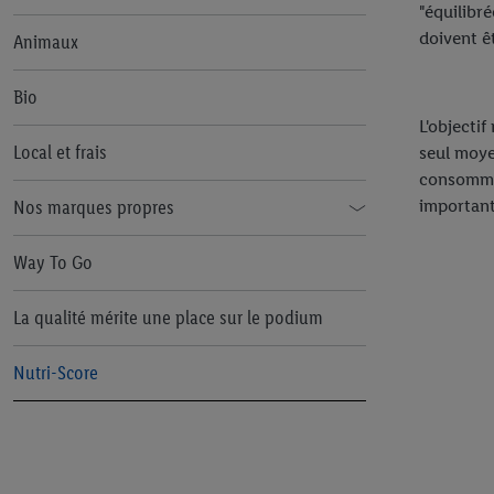
"équilibr
doivent 
Animaux
Bio
L'objectif
Local et frais
seul moye
consommés
important 
Nos marques propres
Alesto
Way To Go
Cien
La qualité mérite une place sur le podium
Formil
Nutri-Score
Freeway
Milbona
W5