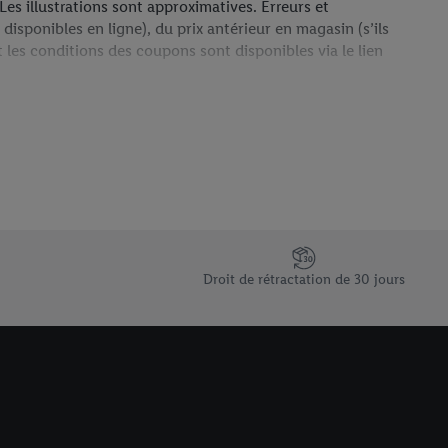
Les illustrations sont approximatives. Erreurs et
disponibles en ligne), du prix antérieur en magasin (s’ils
t les conditions des coupons sont disponibles via le lien
uvre uniquement les frais d’expédition standard. Si un
e.
Droit de rétractation de 30 jours