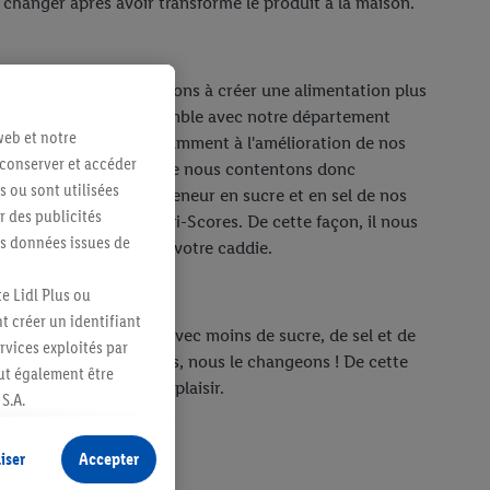
 changer après avoir transformé le produit à la maison.
dl aussi, nous contribuons à créer une alimentation plus
et plus équilibrée. Ensemble avec notre département
web et notre
é, nous œuvrons constamment à l'amélioration de nos
 conserver et accéder
ts alimentaires. Nous ne nous contentons donc
s ou sont utilisées
oir. réduire de 20 % la teneur en sucre et en sel de nos
 des publicités
'amélioration des Nutri-Scores. De cette façon, il nous
es données issues de
t par se retrouver dans votre caddie.
e Lidl Plus ou
t créer un identifiant
 un produit plus sain, avec moins de sucre, de sel et de
ervices exploités par
ier mot. Pas bon ? Alors, nous le changeons ! De cette
eut également être
oduits préférés avec plaisir.
S.A.
s produits pour lesquels
s sans procéder à
iser
Accepter
plusieurs terminaux ou