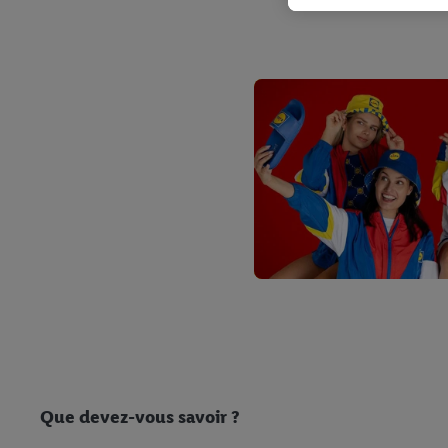
plusieurs services de Li
identifiants/identifiant
Sous « Personnaliser », 
traitement des données
En cliquant sur « Refuse
« Accepter », vous auto
informations sur la du
avec effet pour l’aveni
Que devez-vous savoir ?