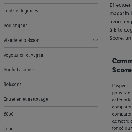
Effectuer
Fruits et légumes
magasin L
avoir à y
Boulangerie
à E le de
Score, un
Viande et poisson
Viande
Végétarien et vegan
Comme
Poisson
Score
Produits laitiers
Boissons
L'aspect 
pouvez co
Entretien et nettoyage
catégorie
comparer 
Bébé
comparer 
de notre 
foncé ou 
Cien