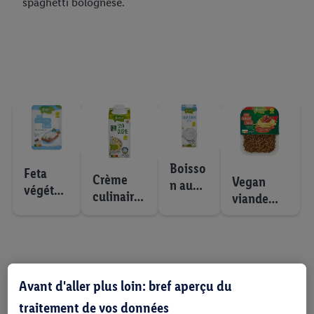
spaghetti bolognese.
Boisso
Feta
Crème
Vegan
n au
végétali
culinaire
viande
soja
enne
soja
hachée
Avant d'aller plus loin: bref aperçu du
traitement de vos données