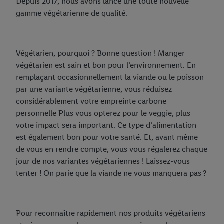
Depuis 2017, nous avons lancé une toute nouvelle
Nos marques propres
gamme végétarienne de qualité.
Way To Go
Alesto
La qualité mérite une place sur le podium
Cien
Végétarien, pourquoi ? Bonne question ! Manger
Nutri-Score
Formil
végétarien est sain et bon pour l’environnement. En
remplaçant occasionnellement la viande ou le poisson
Freeway
par une variante végétarienne, vous réduisez
considérablement votre empreinte carbone
Milbona
personnelle Plus vous opterez pour le veggie, plus
W5
votre impact sera important. Ce type d’alimentation
est également bon pour votre santé. Et, avant même
de vous en rendre compte, vous vous régalerez chaque
jour de nos variantes végétariennes ! Laissez-vous
tenter ! On parie que la viande ne vous manquera pas ?
Pour reconnaître rapidement nos produits végétariens