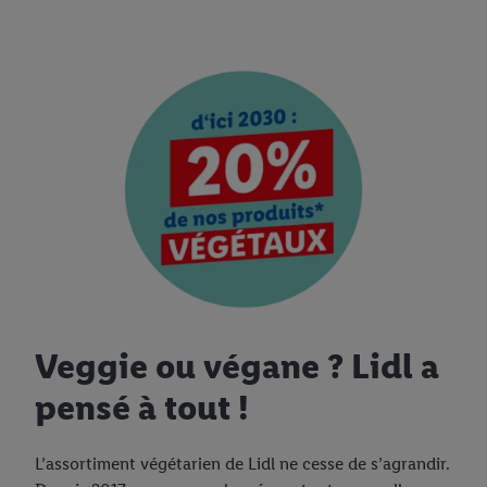
Fruits et légumes
Boulangerie
Viande et poisson
Végétarien et vegan
Viande
Produits laitiers
Poisson
Boissons
Entretien et nettoyage
Bébé
Cien
Veggie ou végane ? Lidl a
Animaux
pensé à tout !
Bio
Local et frais
L’assortiment végétarien de Lidl ne cesse de s’agrandir.