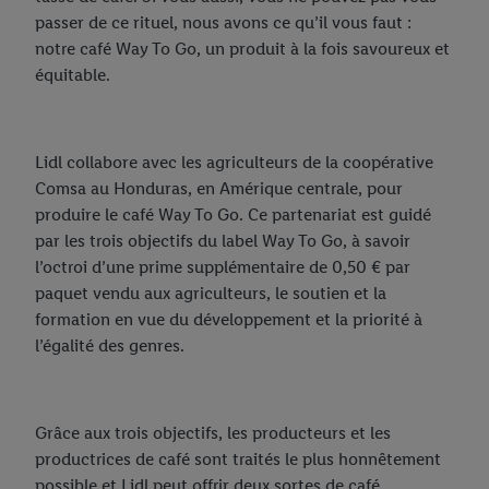
c’est-à-dire des publicités pour des produits pour lesquels vous
passer de ce rituel, nous avons ce qu’il vous faut :
avez montré de l’intérêt (par exemple en plaçant le produit dans
notre café Way To Go, un produit à la fois savoureux et
un panier d’un webshop mais sans procéder à l’achat) peuvent
équitable.
également être affichées sur plusieurs apppareils et plusieurs
services de Lidl si plusieurs terminaux ou plusieurs services de
Lidl peuvent vous être attribués en utilisant votre adresse e-
mail hachée et, le cas échéant, d’autres identifiants/identifiants
Lidl collabore avec les agriculteurs de la coopérative
dont dispose Criteo S.A.
Comsa au Honduras, en Amérique centrale, pour
Sous « Personnaliser », vous pouvez autoriser des finalités
produire le café Way To Go. Ce partenariat est guidé
individuelles et trouver de plus amples informations sur le
par les trois objectifs du label Way To Go, à savoir
traitement des données.
l’octroi d’une prime supplémentaire de 0,50 € par
En cliquant sur « Refuser », vous pouvez autoriser uniquement
paquet vendu aux agriculteurs, le soutien et la
l’utilisation des technologies nécessaires. En cliquant sur «
formation en vue du développement et la priorité à
Accepter », vous autorisez tous les traitements pour toutes les
l’égalité des genres.
finalités susmentionnées. Vous trouverez de plus amples
informations sur la durée de conservation des données et votre
droit de révoquer votre consentement à tout moment avec effet
Grâce aux trois objectifs, les producteurs et les
pour l’avenir dans notre
déclaration relative à la protection des
productrices de café sont traités le plus honnêtement
données
.
Vous trouverez les impressions ici.
possible et Lidl peut offrir deux sortes de café