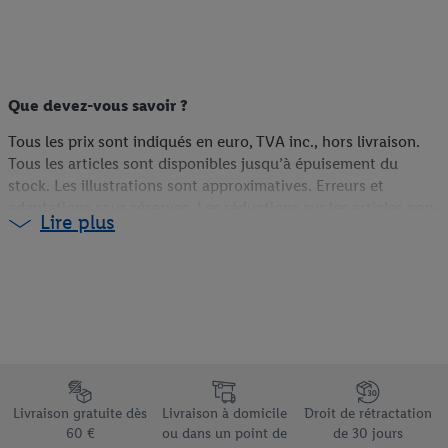
Que devez-vous savoir ?
Tous les prix sont indiqués en euro, TVA inc., hors livraison.
Tous les articles sont disponibles jusqu’à épuisement du
stock. Les illustrations sont approximatives. Erreurs et
adaptations sous réserves. Les réductions sur les articles non-
Lire plus
food sont calculées sur la base du prix du webshop (s’ils sont
disponibles en ligne), du prix antérieur en magasin (s’ils ne
sont pas disponibles en ligne) ou du prix actuel (pour les
promotions Lidl Plus). Plus d'informations sur la disponibilité
et les conditions des coupons sont disponibles via le lien
correspondant sur le coupon.
¹La livraison gratuite n’est pas d’application pour les colis
Élément du pied de page avec les différents arguments de vente
volumineux, pour lesquels un supplément XL est facturé, mais
Livraison gratuite dès
Livraison à domicile
Droit de rétractation
couvre uniquement les frais d’expédition standard. Si un
60 €
ou dans un point de
de 30 jours