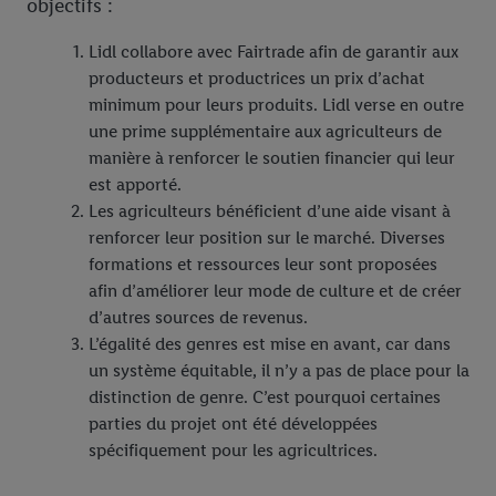
objectifs :
Nos marques propres
Lidl collabore avec Fairtrade afin de garantir aux
Way To Go
Alesto
producteurs et productrices un prix d’achat
La qualité mérite une place sur le podium
Cien
minimum pour leurs produits. Lidl verse en outre
une prime supplémentaire aux agriculteurs de
Nutri-Score
Formil
manière à renforcer le soutien financier qui leur
Freeway
est apporté.
Les agriculteurs bénéficient d’une aide visant à
Milbona
renforcer leur position sur le marché. Diverses
formations et ressources leur sont proposées
W5
afin d’améliorer leur mode de culture et de créer
d’autres sources de revenus.
L’égalité des genres est mise en avant, car dans
un système équitable, il n’y a pas de place pour la
distinction de genre. C’est pourquoi certaines
parties du projet ont été développées
spécifiquement pour les agricultrices.