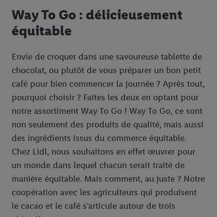
Fruits et légumes
Way To Go : délicieusement
Boulangerie
équitable
Viande et poisson
Envie de croquer dans une savoureuse tablette de
Végétarien et vegan
Viande
chocolat, ou plutôt de vous préparer un bon petit
Produits laitiers
Poisson
café pour bien commencer la journée ? Après tout,
Boissons
pourquoi choisir ? Faites les deux en optant pour
notre assortiment Way To Go ! Way To Go, ce sont
Entretien et nettoyage
non seulement des produits de qualité, mais aussi
Bébé
des ingrédients issus du commerce équitable.
Cien
Chez Lidl, nous souhaitons en effet œuvrer pour
un monde dans lequel chacun serait traité de
Animaux
manière équitable. Mais comment, au juste ? Notre
Bio
coopération avec les agriculteurs qui produisent
Local et frais
le cacao et le café s’articule autour de trois