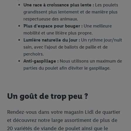
également être affichées sur plusieurs apppareils et plusieurs
Une race à croissance plus lente :
Les poulets
services de Lidl si plusieurs terminaux ou plusieurs services de
grandissent plus lentement et de manière plus
Lidl peuvent vous être attribués en utilisant votre adresse e-
respectueuse des animaux.
mail hachée et, le cas échéant, d’autres identifiants/identifiants
Plus d'espace pour bouger :
Une meilleure
dont dispose Criteo S.A.
mobilité et une litière plus propre.
Sous « Personnaliser », vous pouvez autoriser des finalités
Lumière naturelle du jour :
Un rythme jour/nuit
individuelles et trouver de plus amples informations sur le
sain, avec l'ajout de ballots de paille et de
traitement des données.
perchoirs.
En cliquant sur « Refuser », vous pouvez autoriser uniquement
Anti-gaspillage :
Nous utilisons un maximum de
l’utilisation des technologies nécessaires. En cliquant sur «
parties du poulet afin d'éviter le gaspillage.
Accepter », vous autorisez tous les traitements pour toutes les
finalités susmentionnées. Vous trouverez de plus amples
informations sur la durée de conservation des données et votre
droit de révoquer votre consentement à tout moment avec effet
Un goût de trop peu ?
pour l’avenir dans notre
déclaration relative à la protection des
données
.
Vous trouverez les impressions ici.
Rendez-vous dans votre magasin Lidl de quartier
et découvrez notre large assortiment de plus de
20 variétés de viande de poulet ainsi que le