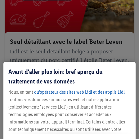
Seul détaillant avec le label Beter Leven
Lidl est le seul détaillant belge à proposer
uniquement du porc certifié 1 étoile Beter Leven.
Ce label garantit de meilleures conditions de vie
Avant d'aller plus loin: bref aperçu du
aux animaux. Un investissement durable dont
traitement de vos données
profitent l'animal, le consommateur et l'éleveur.
Nous, en tant
qu’opérateur des sites web Lidl et des applis Lidl
traitons vos données sur nos sites web et notre application
Plus d'info
(collectivement: "services Lidl") en utilisant différentes
technologies employées pour conserver et accéder aux
informations sur votre appareil terminal. Certains d'entre elles
sont techniquement nécessaires ou sont utilisées avec votre
De la volaille extra fraîche
consentement pour des paramétrages pratiques, pour compiler