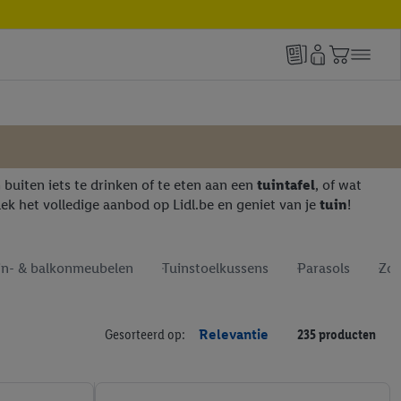
m buiten iets te drinken of te eten aan een
tuintafel
, of wat
k het volledige aanbod op Lidl.be en geniet van je
tuin
!
in- & balkonmeubelen
Tuinstoelkussens
Parasols
Zon
Gesorteerd op:
Relevantie
235 producten