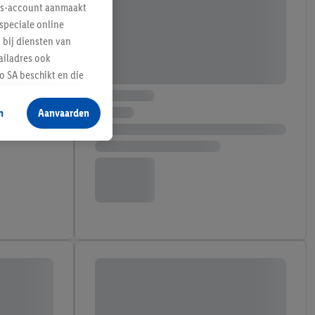
lus-account aanmaakt
speciale online
 bij diensten van
ailadres ook
 SA beschikt en die
 voor producten waarin
n
Aanvaarden
te voegen, maar het
n als er met behulp
arover Criteo SA
gevensverwerking.
taan. Door op
eer informatie,
 vooruitwerkende