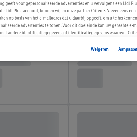
ing geeft voor gepersonaliseerde advertenties en u vervolgens een Lidl P
de Lidl Plus-account, kunnen wij en onze partner Criteo S.A. eveneens een 
ken op basis van het e-mailadres dat u daarbij opgeeft, om u te herkennen
naliseerde advertenties te tonen. Voor dit doeleinde kan uw gehashte e-m
t andere identificatiegegevens of identificatiegegevens waarover Criteo
en.
aat, kunnen advertenties in het kader van retargeting, d.w.z. advertenties
Weigeren
Aanpasse
nd (bijvoorbeeld door het product in de webshop aan uw winkelmandje toe 
verschillende apparaten en verschillende Lidl-diensten worden weergegeve
adres en eventuele andere identificatiegegevens/identificatiegegevens wa
dapparaten of Lidl-diensten aan u kunnen worden toegewezen.
 u individuele doeleinden toestaan en meer informatie vinden over de ge
likken, kunt u alleen het gebruik van de noodzakelijke technologieën toes
, stemt u in met alle verwerkingen voor alle bovengenoemde doeleinden. M
mijn van de gegevens en uw recht om uw toestemming te allen tijde met
ndt u in onze
privacyverklaring
.
Je vindt het impressum hier.