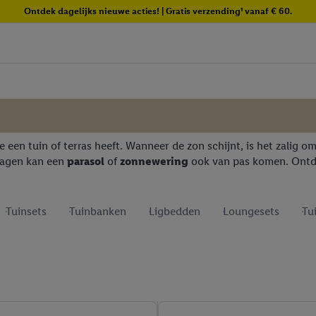
Ontdek dagelijks nieuwe acties! | Gratis verzending¹ vanaf € 60.
e een tuin of terras heeft. Wanneer de zon schijnt, is het zalig o
dagen kan een
parasol
of
zonnewering
ook van pas komen. Ontde
Tuinsets
Tuinbanken
Ligbedden
Loungesets
Tu