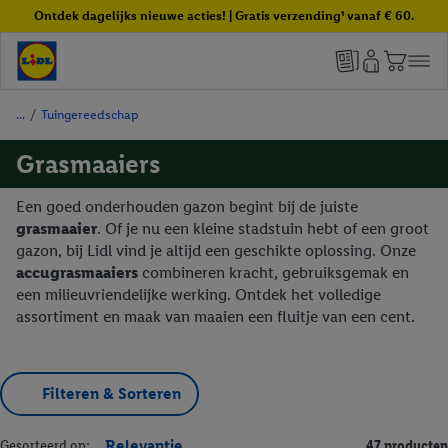
Ontdek dagelijks nieuwe acties! | Gratis verzending¹ vanaf € 60.
/
Tuingereedschap
Grasmaaiers
Een goed onderhouden gazon begint bij de juiste
grasmaaier
. Of je nu een kleine stadstuin hebt of een groot
gazon, bij Lidl vind je altijd een geschikte oplossing. Onze
accugrasmaaiers
combineren kracht, gebruiksgemak en
een milieuvriendelijke werking. Ontdek het volledige
assortiment en maak van maaien een fluitje van een cent.
Filteren & Sorteren
Gesorteerd op:
Relevantie
47 producten