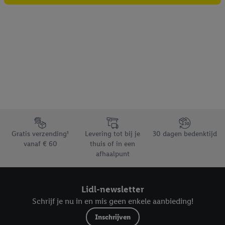
Footerelement met de verschillende USPs van Lidl.be
Gratis verzending¹
Levering tot bij je
30 dagen bedenktijd
vanaf € 60
thuis of in een
afhaalpunt
Lidl-newsletter
Schrijf je nu in en mis geen enkele aanbieding!
Inschrijven