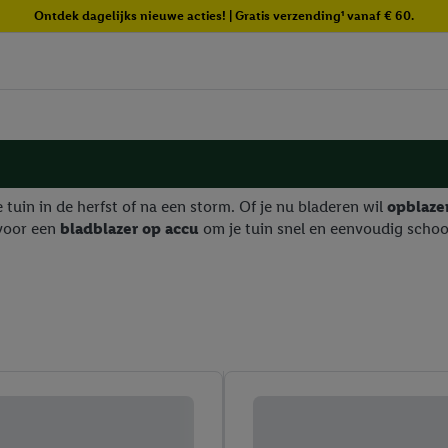
Ontdek dagelijks nieuwe acties! | Gratis verzending¹ vanaf € 60.
 tuin in de herfst of na een storm. Of je nu bladeren wil
opblaz
voor een
bladblazer op accu
om je tuin snel en eenvoudig scho