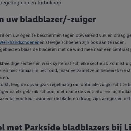
alregeling en een turboknop.
an uw bladblazer/-zuiger
sbril om uw ogen te beschermen tegen opwaaiend vuil en draag ge
Werkhandschoenen
en stevige schoenen zijn ook aan te raden.
ebied en blaas de bladeren met de wind mee naar een centraal p
nkbeeldige secties en werk systematisch elke sectie af. Zo mist 
deren niet zomaar in het rond, maar verzamel ze in beheersbare st
eren.
bruikt, leeg de opvangzak regelmatig om optimale zuigkracht te
iger na elk gebruik schoon, met name de ventilator en luchtinla
azer bij voorkeur wanneer de bladeren droog zijn, aangezien natt
el met Parkside bladblazers bij L