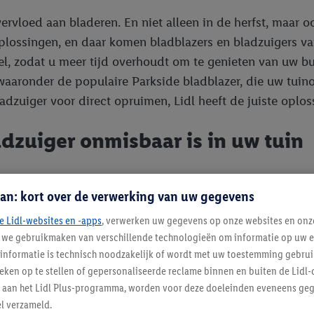
ervloed aan bladeren. En niet alleen in de herfst, maar o
oplossingen, en daar komen bladblazers en bladzuigers 
, zodat u meer tijd overhoudt om te genieten van uw buit
 waaronder de populaire Parkside bladblazer, die uw tui
dzuiger voor direct opruimen, Lidl heeft de juiste oploss
dzuiger onmisbaar is in uw tuin
 is tijdrovend en fysiek veeleisend. Bladblazers en bladzu
an: kort over de verwerking van uw gegevens
elheden bladeren, grasresten en licht tuinafval samen to
Een bladzuiger daarentegen, zuigt het afval direct op in
e Lidl-websites en -apps
, verwerken uw gegevens op onze websites en onz
j we gebruikmaken van verschillende technologieën om informatie op uw e
informatie is technisch noodzakelijk of wordt met uw toestemming gebrui
tieken op te stellen of gepersonaliseerde reclame binnen en buiten de Lidl-
r is dat u de bladeren niet meer hoeft op te scheppen, 
t aan het Lidl Plus-programma, worden voor deze doeleinden eveneens ge
pperfunctie, die het opgezogen materiaal verkleint. Dit 
l verzameld.