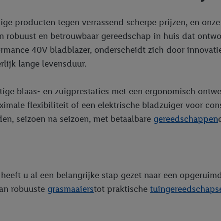
e producten tegen verrassend scherpe prijzen, en onze c
en robuust en betrouwbaar gereedschap in huis dat ontwo
formance 40V bladblazer, onderscheidt zich door innovat
rlijk lange levensduur.
ige blaas- en zuigprestaties met een ergonomisch ontwe
ale flexibiliteit of een elektrische bladzuiger voor cons
den, seizoen na seizoen, met betaalbare
gereedschappen
 heeft u al een belangrijke stap gezet naar een opgeruim
van robuuste
grasmaaiers
tot praktische
tuingereedschaps