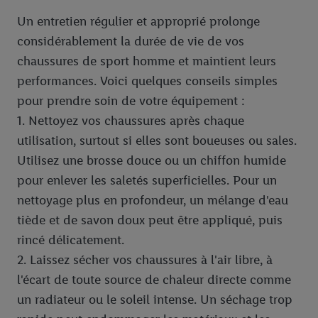
informations sur la durée de conservation des données et votre
Un entretien régulier et approprié prolonge
droit de révoquer votre consentement à tout moment avec effet
considérablement la durée de vie de vos
pour l’avenir dans notre
déclaration relative à la protection des
données
.
Vous trouverez les impressions ici.
chaussures de sport homme et maintient leurs
performances. Voici quelques conseils simples
pour prendre soin de votre équipement :
1. Nettoyez vos chaussures après chaque
utilisation, surtout si elles sont boueuses ou sales.
Utilisez une brosse douce ou un chiffon humide
pour enlever les saletés superficielles. Pour un
nettoyage plus en profondeur, un mélange d'eau
tiède et de savon doux peut être appliqué, puis
rincé délicatement.
2. Laissez sécher vos chaussures à l'air libre, à
l'écart de toute source de chaleur directe comme
un radiateur ou le soleil intense. Un séchage trop