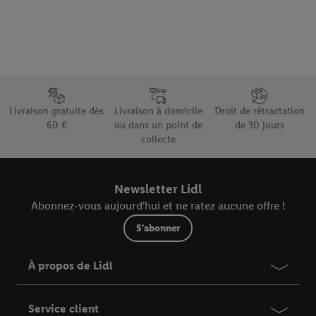
Élément du pied de page avec les différents arguments de vente
Livraison gratuite dès
Livraison à domicile
Droit de rétractation
60 €
ou dans un point de
de 30 jours
collecte
Newsletter Lidl
Abonnez-vous aujourd'hui et ne ratez aucune offre !
S'abonner
À propos de Lidl
Service client