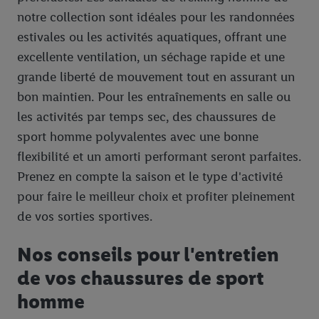
votre adresse e-mail hachée peut également être fusionnée
notre collection sont idéales pour les randonnées
avec d’autres identifiants ou identifiants qui vous sont
estivales ou les activités aquatiques, offrant une
attribués et dont dispose Criteo S.A.
Sous réserve de votre accord, les publicités liées au reciblage,
excellente ventilation, un séchage rapide et une
c’est-à-dire des publicités pour des produits pour lesquels vous
grande liberté de mouvement tout en assurant un
avez montré de l’intérêt (par exemple en plaçant le produit dans
bon maintien. Pour les entraînements en salle ou
un panier d’un webshop mais sans procéder à l’achat) peuvent
les activités par temps sec, des chaussures de
également être affichées sur plusieurs apppareils et plusieurs
sport homme polyvalentes avec une bonne
services de Lidl si plusieurs terminaux ou plusieurs services de
flexibilité et un amorti performant seront parfaites.
Lidl peuvent vous être attribués en utilisant votre adresse e-
mail hachée et, le cas échéant, d’autres identifiants/identifiants
Prenez en compte la saison et le type d'activité
dont dispose Criteo S.A.
pour faire le meilleur choix et profiter pleinement
Sous « Personnaliser », vous pouvez autoriser des finalités
de vos sorties sportives.
individuelles et trouver de plus amples informations sur le
traitement des données.
Nos conseils pour l'entretien
En cliquant sur « Refuser », vous pouvez autoriser uniquement
de vos chaussures de sport
l’utilisation des technologies nécessaires. En cliquant sur «
Accepter », vous autorisez tous les traitements pour toutes les
homme
finalités susmentionnées. Vous trouverez de plus amples