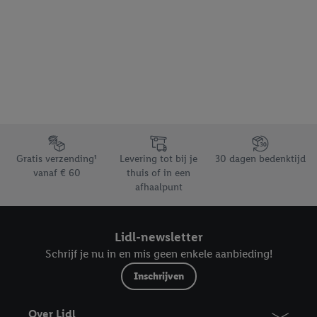
Footerelement met de verschillende USPs van Lidl.be
Gratis verzending¹
Levering tot bij je
30 dagen bedenktijd
vanaf € 60
thuis of in een
afhaalpunt
Lidl-newsletter
Schrijf je nu in en mis geen enkele aanbieding!
Inschrijven
Over Lidl