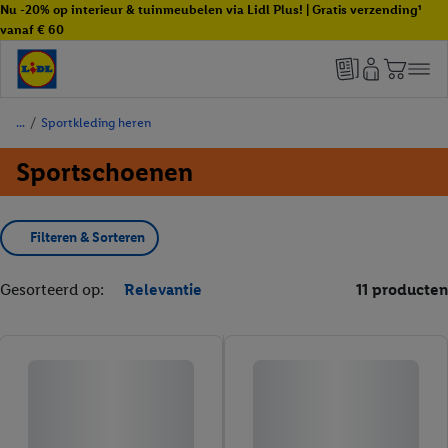
Nu -20% op interieur & tuinmeubelen via Lidl Plus! | Gratis verzending¹
vanaf € 60
/
Sportkleding heren
Sportschoenen
Filteren & Sorteren
Gesorteerd op:
Relevantie
11 producten