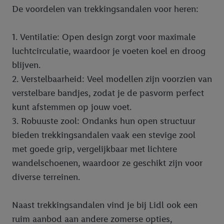
De voordelen van trekkingsandalen voor heren:
bovengenoemde doeleinden. Meer informatie, waaronder de
bewaartermijn van de gegevens en uw recht om uw
toestemming te allen tijde met vooruitwerkende kracht in te
1. Ventilatie: Open design zorgt voor maximale
trekken, vindt u in onze
privacyverklaring
.
Je vindt het
luchtcirculatie, waardoor je voeten koel en droog
impressum hier.
blijven.
2. Verstelbaarheid: Veel modellen zijn voorzien van
verstelbare bandjes, zodat je de pasvorm perfect
kunt afstemmen op jouw voet.
3. Robuuste zool: Ondanks hun open structuur
bieden trekkingsandalen vaak een stevige zool
met goede grip, vergelijkbaar met lichtere
wandelschoenen, waardoor ze geschikt zijn voor
diverse terreinen.
Naast trekkingsandalen vind je bij Lidl ook een
ruim aanbod aan andere zomerse opties,