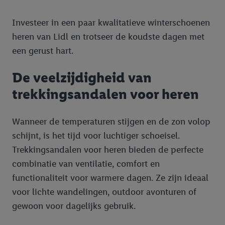
doeleinde kan uw gehashte e-mailadres ook samengevoegd
worden met andere identificatiegegevens of
Investeer in een paar kwalitatieve winterschoenen
identificatiegegevens waarover Criteo SA beschikt en die aan u
heren van Lidl en trotseer de koudste dagen met
toegewezen werden.
een gerust hart.
Als u hiermee akkoord gaat, kunnen advertenties in het kader
van retargeting, d.w.z. advertenties voor producten waarin u
De veelzijdigheid van
interesse hebt getoond (bijvoorbeeld door het product in de
trekkingsandalen voor heren
webshop aan uw winkelmandje toe te voegen, maar het niet te
kopen), ook op verschillende apparaten en verschillende Lidl-
diensten worden weergegeven als er met behulp van uw
Wanneer de temperaturen stijgen en de zon volop
gehashte e-mailadres en eventuele andere
schijnt, is het tijd voor luchtiger schoeisel.
identificatiegegevens/identificatiegegevens waarover Criteo
Trekkingsandalen voor heren bieden de perfecte
SA beschikt, meerdere eindapparaten of Lidl-diensten aan u
combinatie van ventilatie, comfort en
kunnen worden toegewezen.
Onder “Aanpassen” kunt u individuele doeleinden toestaan en
functionaliteit voor warmere dagen. Ze zijn ideaal
meer informatie vinden over de gegevensverwerking.
voor lichte wandelingen, outdoor avonturen of
Door op “weigeren” te klikken, kunt u alleen het gebruik van de
gewoon voor dagelijks gebruik.
noodzakelijke technologieën toestaan. Door op “aanvaarden” te
klikken, stemt u in met alle verwerkingen voor alle