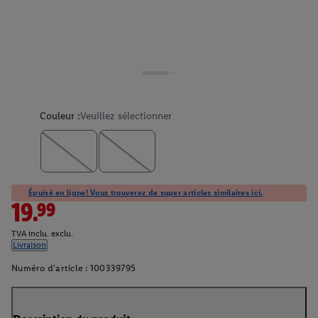
Couleur :
Veuillez sélectionner
Épuisé en ligne! Vous trouverez de super articles similaires ici.
19.99
TVA inclu. exclu.
Livraison
Numéro d'article :
100339795