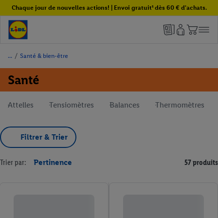
Chaque jour de nouvelles actions! | Envoi gratuit¹ dès 60 € d'achats.
/
Santé & bien-être
Santé
Attelles
Tensiomètres
Balances
Thermomètres
Filtrer & Trier
Trier par:
Pertinence
57 produits