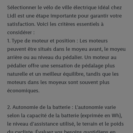
informations sur la durée de conservation des données et votre
Sélectionner le vélo de ville électrique idéal chez
droit de révoquer votre consentement à tout moment avec effet
Lidl est une étape importante pour garantir votre
pour l’avenir dans notre
déclaration relative à la protection des
données
.
Vous trouverez les impressions ici.
satisfaction. Voici les critères essentiels à
considérer :
1. Type de moteur et position : Les moteurs
peuvent être situés dans le moyeu avant, le moyeu
arrière ou au niveau du pédalier. Un moteur au
pédalier offre une sensation de pédalage plus
naturelle et un meilleur équilibre, tandis que les
moteurs dans les moyeux sont souvent plus
économiques.
2. Autonomie de la batterie : L'autonomie varie
selon la capacité de la batterie (exprimée en Wh),
le niveau d'assistance utilisé, le terrain et le poids
du cycliste. Évaluez vos besoins quotidiens en