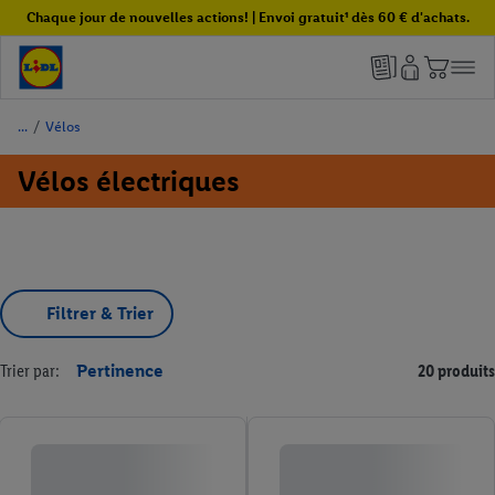
Chaque jour de nouvelles actions! | Envoi gratuit¹ dès 60 € d'achats.
/
Vélos
Vélos électriques
Filtrer & Trier
Trier par:
Pertinence
20 produits