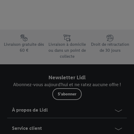
Élément du pied de page avec les différents arguments de vente
Livraison gratuite dès
Livraison à domicile
Droit de rétractation
60 €
ou dans un point de
de 30 jours
collecte
Newsletter Lidl
Abonnez-vous aujourd'hui et ne ratez aucune offre !
S'abonner
À propos de Lidl
Service client