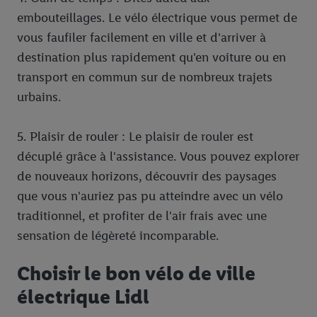
embouteillages. Le vélo électrique vous permet de
avec d’autres identifiants ou identifiants qui vous sont
attribués et dont dispose Criteo S.A.
vous faufiler facilement en ville et d'arriver à
Sous réserve de votre accord, les publicités liées au reciblage,
destination plus rapidement qu'en voiture ou en
c’est-à-dire des publicités pour des produits pour lesquels vous
transport en commun sur de nombreux trajets
avez montré de l’intérêt (par exemple en plaçant le produit dans
urbains.
un panier d’un webshop mais sans procéder à l’achat) peuvent
également être affichées sur plusieurs apppareils et plusieurs
5. Plaisir de rouler : Le plaisir de rouler est
services de Lidl si plusieurs terminaux ou plusieurs services de
Lidl peuvent vous être attribués en utilisant votre adresse e-
décuplé grâce à l'assistance. Vous pouvez explorer
mail hachée et, le cas échéant, d’autres identifiants/identifiants
de nouveaux horizons, découvrir des paysages
dont dispose Criteo S.A.
que vous n'auriez pas pu atteindre avec un vélo
Sous « Personnaliser », vous pouvez autoriser des finalités
traditionnel, et profiter de l'air frais avec une
individuelles et trouver de plus amples informations sur le
sensation de légèreté incomparable.
traitement des données.
En cliquant sur « Refuser », vous pouvez autoriser uniquement
Choisir le bon vélo de ville
l’utilisation des technologies nécessaires. En cliquant sur «
Accepter », vous autorisez tous les traitements pour toutes les
électrique Lidl
finalités susmentionnées. Vous trouverez de plus amples