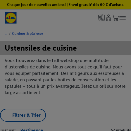
Chaque jour de nouvelles actions! | Envoi gratuit¹ dès 60 € d'achats.
/
Cuisiner & pâtisser
Ustensiles de cuisine
Vous trouverez dans le Lidl webshop une multitude
d’ustensiles de cuisine. Nous avons tout ce qu’il faut pour
vous équiper parfaitement. Des mitigeurs aux essoreuses à
salade, en passant par les boîtes de conservation et les
spatules – tous à un prix avantageux. Jetez un œil sur notre
large assortiment.
Filtrer & Trier
Trier par:
Pertinence
57 produits