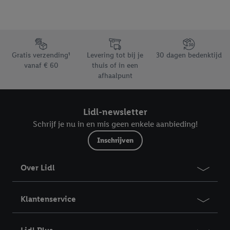
Footerelement met de verschillende USPs van Lidl.be
Gratis verzending¹
Levering tot bij je
30 dagen bedenktijd
vanaf € 60
thuis of in een
afhaalpunt
Lidl-newsletter
Schrijf je nu in en mis geen enkele aanbieding!
Inschrijven
Over Lidl
Klantenservice