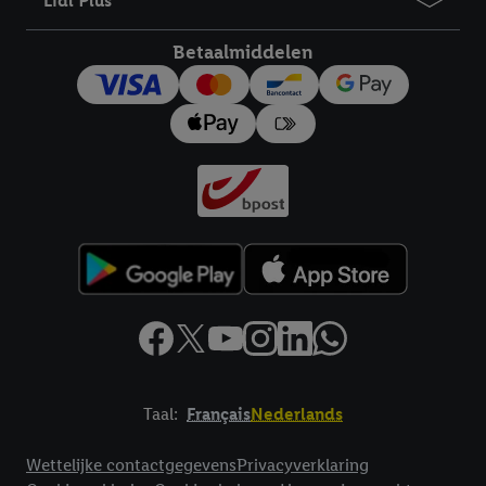
Lidl Plus
Betaalmiddelen
Taal:
Français
Nederlands
Footerelement met links naar juridische teksten
Wettelijke contactgegevens
Privacyverklaring