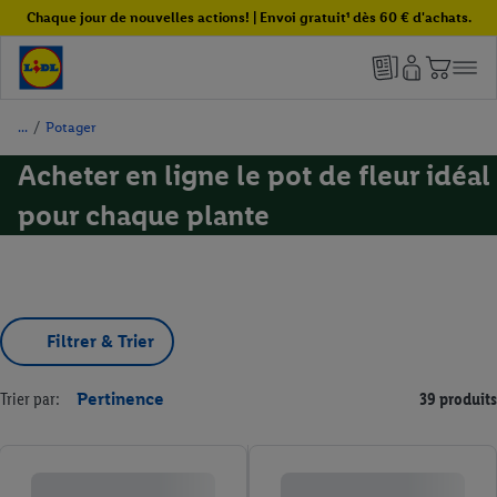
Chaque jour de nouvelles actions! | Envoi gratuit¹ dès 60 € d'achats.
/
Potager
Acheter en ligne le pot de fleur idéal
pour chaque plante
Filtrer & Trier
Trier par:
Pertinence
39 produits