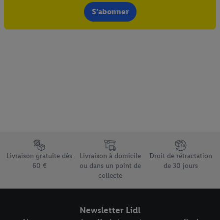
S'abonner
Élément du pied de page avec les différents arguments de vente
Livraison gratuite dès
Livraison à domicile
Droit de rétractation
60 €
ou dans un point de
de 30 jours
collecte
Newsletter Lidl