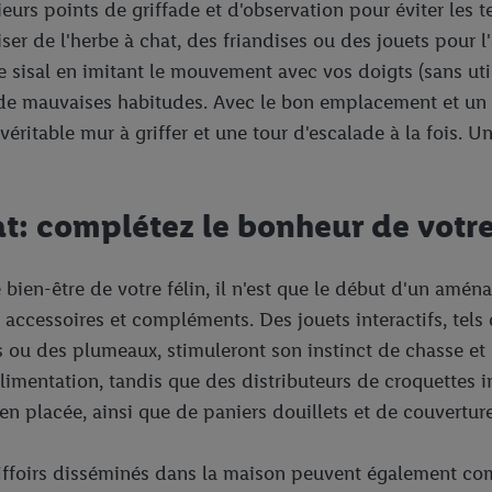
urs points de griffade et d'observation pour éviter les tens
ser de l'herbe à chat, des friandises ou des jouets pour l'
le sisal en imitant le mouvement avec vos doigts (sans util
ris de mauvaises habitudes. Avec le bon emplacement et u
ritable mur à griffer et une tour d'escalade à la fois. U
t: complétez le bonheur de votre
 bien-être de votre félin, il n'est que le début d'un amé
 accessoires et compléments. Des jouets interactifs, tels 
lles ou des plumeaux, stimuleront son instinct de chasse e
limentation, tandis que des distributeurs de croquettes 
en placée, ainsi que de paniers douillets et de couvertures
iffoirs disséminés dans la maison peuvent également compl