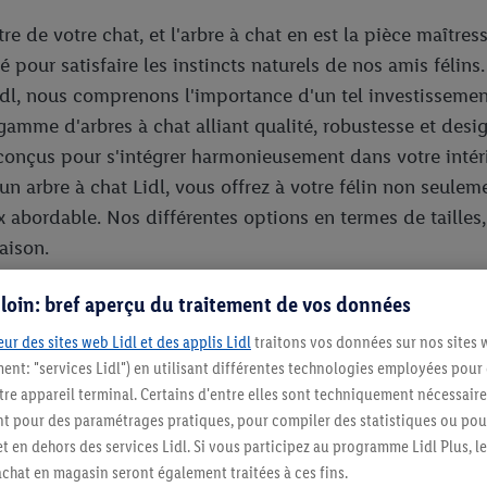
re de votre chat, et l'arbre à chat en est la pièce maîtr
 pour satisfaire les instincts naturels de nos amis félins
ez Lidl, nous comprenons l'importance d'un tel investissem
amme d'arbres à chat alliant qualité, robustesse et desi
 conçus pour s'intégrer harmonieusement dans votre inté
n arbre à chat Lidl, vous offrez à votre félin non seuleme
rix abordable. Nos différentes options en termes de taille
aison.
re à chat de qualité?
s loin: bref aperçu du traitement de vos données
ur des sites web Lidl et des applis Lidl
traitons vos données sur nos sites 
ment: "services Lidl") en utilisant différentes technologies employées pour
 simple achat; c'est un investissement dans le bonheur et
re appareil terminal. Certains d'entre elles sont techniquement nécessaire
. Tout d'abord, il permet à votre chat d'exprimer son insti
 pour des paramétrages pratiques, pour compiler des statistiques ou pour
quer leur territoire et s'étirer. Sans un support adéquat, i
t en dehors des services Lidl. Si vous participez au programme Lidl Plus, l
oté de poteaux en sisal, protège vos meubles et redirige c
hat en magasin seront également traitées à ces fins.