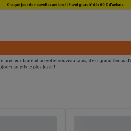
Chaque jour de nouvelles actions! | Envoi gratuit¹ dès 60 € d'achats.
e précieux fauteuil ou votre nouveau tapis, il est grand temps d’in
jours au prix le plus juste !