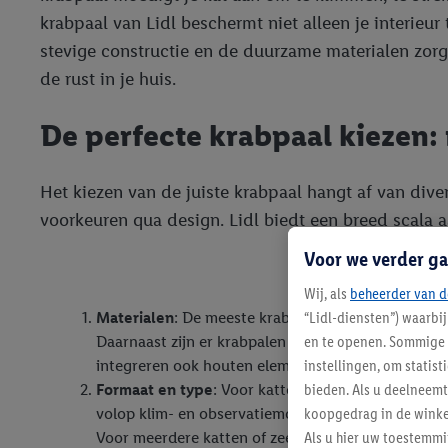
krabpaal van Lidl beschermt niet alleen je interieu
stevige constructie en de duurzame materialen zorgen
de rust in je huis.
De perfecte krabpaal kiezen:
Het kiezen van de juiste krabpaal hangt af van diver
voorkeuren qua design. Lidl biedt een breed scala aa
Voor we verder ga
Wij, als
beheerder van d
“Lidl-diensten”) waarbi
Materialen
: De meeste krabpalen zijn bekleed met 
en te openen. Sommige 
Daarnaast zijn er krabpalen met zachte pluche be
instellingen, om statis
integreren ook houten elementen voor extra stabilit
bieden. Als u deelneem
Formaat en type
: Voor katten die graag de hoogt
koopgedrag in de winke
volop klim- en observatiemogelijkheden. Heb je mi
Als u hier uw toestemm
Voor meerdere katten of zeer actieve dieren zijn e