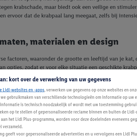
r tegen krabschade, maar biedt ook een veilige en stimule
 ervoor dat de krabpaal lang meegaat, zelfs bij intensief
 maten, materialen en design
se factoren, waaronder de grootte en leeftijd van je kat, 
n opties, zodat er voor elke situatie een geschikte krabpa
an: kort over de verwerking van uw gegevens
e Lidl-websites en -apps
, verwerken uw gegevens op onze websites en onz
j we gebruikmaken van verschillende technologieën om informatie op uw e
sisal, een robuust materiaal waar katten graag hun nagels in zett
informatie is technisch noodzakelijk of wordt met uw toestemming gebrui
kleding voor comfortabele slaap- en rustplekken, vaak gecombin
tieken op te stellen of gepersonaliseerde reclame binnen en buiten de Lidl-
eit en een natuurlijke uitstraling.
t aan het Lidl Plus-programma, worden voor deze doeleinden eveneens ge
e opzoeken, is een hoge kattenboom met meerdere verdiepingen, 
l verzameld.
nder ruimte? Dan is een compacte klimpaal of een krabton, die oo
ing geeft voor gepersonaliseerde advertenties en u vervolgens een Lidl P
r grote, stabiele krabpalen die voldoende ruimte en afwisseling 