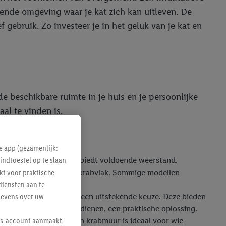
rende omgeving waar je kat zich kan uitleven. De
 gebruik. Zo investeer je in het geluk van je kat en
de beschikbare ruimte in je huis en je persoonlijke
al te vinden is.
e app (gezamenlijk:
indtoestel op te slaan
en. Sisal is slijtvast en biedt voldoende weerstand.
kt voor praktische
eerd met sisal voor het krabvlak. Sommige modellen
diensten aan te
gevens over uw
grotten en ligplateaus een uitstekende keuze. Deze bieden
k als schuilplaats kan dienen, een praktische oplossing.
lus-account aanmaakt
bieden voor iedereen. Een krabmuur is ideaal voor wie