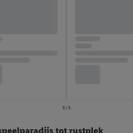
8 / 8
speelparadijs tot rustplek