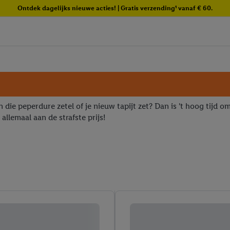
Ontdek dagelijks nieuwe acties! | Gratis verzending¹ vanaf € 60.
 die peperdure zetel of je nieuw tapijt zet? Dan is 't hoog tijd om
allemaal aan de strafste prijs!