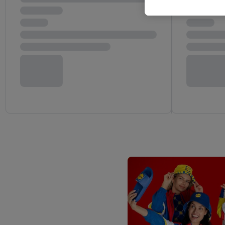
l’achat) peuvent égaleme
plusieurs services de Li
identifiants/identifiant
Sous « Personnaliser », 
traitement des données
En cliquant sur « Refuse
« Accepter », vous auto
informations sur la du
avec effet pour l’aveni