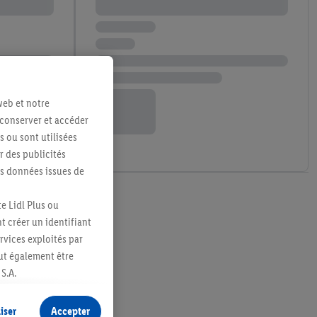
web et notre
 conserver et accéder
s ou sont utilisées
 des publicités
es données issues de
e Lidl Plus ou
t créer un identifiant
ervices exploités par
eut également être
S.A.
s produits pour lesquels
s sans procéder à
iser
Accepter