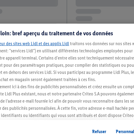
s loin: bref aperçu du traitement de vos données
ur des sites web Lidl et des applis Lidl
traitons vos données sur nos sites 
ment: "services Lidl") en utilisant différentes technologies employées pour
re appareil terminal. Certains d'entre elles sont techniquement nécessaire
 pour des paramétrages pratiques, pour compiler des statistiques ou pour
t en dehors des services Lidl. Si vous participez au programme Lidl Plus, l
hat en magasin seront également traitées à ces fins.
ment ici à des fins de publicités personnalisées et créez ensuite un compt
e Lidl Plus existant, nous et notre partenaire Criteo S.A pouvons égalemen
r de l’adresse e-mail fournie ici afin de pouvoir vous reconnaître dans les s
er des publicités personnalisées. À cette fin, votre adresse e-mail hachée p
identifiants ou identifiants qui vous sont attribués et dont dispose Criteo 
cord, les publicités liées au reciblage, c’est-à-dire des publicités pour de
ntérêt (par exemple en plaçant le produit dans un panier d’un webshop mai
Refuser
Personnal