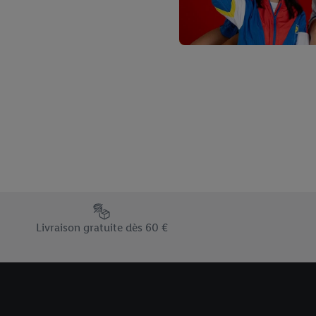
Élément du pied de page avec les différents arguments de vent
Livraison gratuite dès 60 €