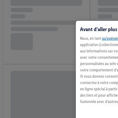
Avant d'aller plu
Nous, en tant
qu’opérate
application (collective
aux informations sur vot
avec votre consentement
personnalisées au sein e
votre comportement d’ac
Si vous donnez consente
connectez à votre compt
en ligne spécial à parti
des tiers et pour affich
fusionnée avec d’autres 
Sous réserve de votre ac
vous avez montré de l’i