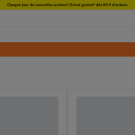
Chaque jour de nouvelles actions! | Envoi gratuit¹ dès 60 € d'achats.