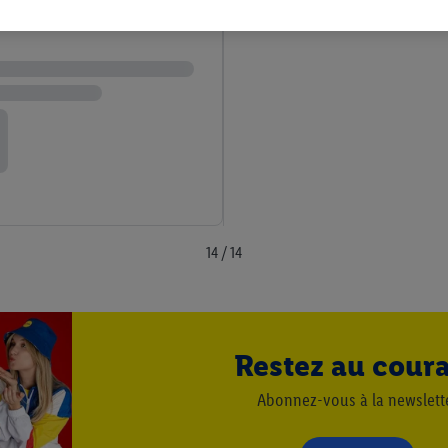
nt être affichées sur plusieurs apppareils et plusieurs services de Lidl si 
dl peuvent vous être attribués en utilisant votre adresse e-mail hachée et, l
s dont dispose Criteo S.A.
vous pouvez autoriser des finalités individuelles et trouver de plus amples
.
r », vous pouvez autoriser uniquement l’utilisation des technologies néces
risez tous les traitements pour toutes les finalités susmentionnées. Vous t
rée de conservation des données et votre droit de révoquer votre consent
r dans notre
déclaration relative à la protection des données
.
Vous trouverez
14 / 14
Restez au cour
Abonnez-vous à la newslett