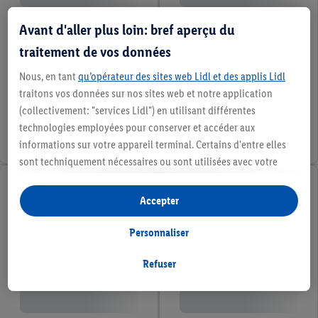
Avant d'aller plus loin: bref aperçu du
traitement de vos données
Nous, en tant
qu’opérateur des sites web Lidl et des applis Lidl
traitons vos données sur nos sites web et notre application
(collectivement: "services Lidl") en utilisant différentes
technologies employées pour conserver et accéder aux
informations sur votre appareil terminal. Certains d'entre elles
sont techniquement nécessaires ou sont utilisées avec votre
consentement pour des paramétrages pratiques, pour compiler
des statistiques ou pour des publicités personnalisées au sein
Accepter
et en dehors des services Lidl. Si vous participez au programme
Lidl Plus, les données issues de votre comportement d’achat en
Personnaliser
magasin seront également traitées à ces fins.
Si vous donnez consentement ici à des fins de publicités
Refuser
personnalisées et créez ensuite un compte Lidl Plus ou
connectez à votre compte Lidl Plus existant, nous et notre
partenaire Criteo S.A pouvons également créer un identifiant en