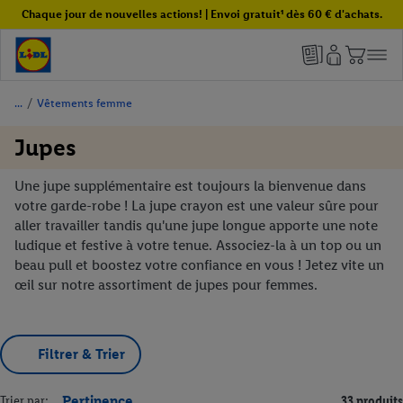
Chaque jour de nouvelles actions! | Envoi gratuit¹ dès 60 € d'achats.
/
Vêtements femme
Jupes
Une jupe supplémentaire est toujours la bienvenue dans
votre garde-robe ! La jupe crayon est une valeur sûre pour
aller travailler tandis qu'une jupe longue apporte une note
ludique et festive à votre tenue. Associez-la à un top ou un
beau pull et boostez votre confiance en vous ! Jetez vite un
œil sur notre assortiment de jupes pour femmes.
Filtrer & Trier
Trier par:
Pertinence
33 produits