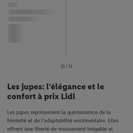
En cliquant sur « Refuser », vous pouvez autoriser uniquement
l’utilisation des technologies nécessaires. En cliquant sur «
Accepter », vous autorisez tous les traitements pour toutes les
finalités susmentionnées. Vous trouverez de plus amples
informations sur la durée de conservation des données et votre
droit de révoquer votre consentement à tout moment avec effet
pour l’avenir dans notre
déclaration relative à la protection des
données
.
Vous trouverez les impressions ici.
33 / 33
Les jupes: l'élégance et le
confort à prix Lidl
Les jupes représentent la quintessence de la
féminité et de l'adaptabilité vestimentaire. Elles
offrent une liberté de mouvement inégalée et