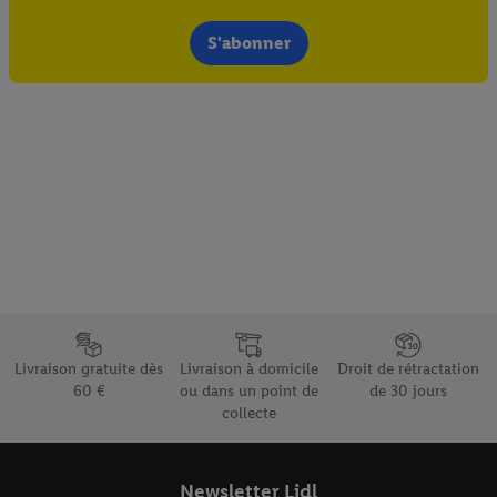
S'abonner
Élément du pied de page avec les différents arguments de vente
Livraison gratuite dès
Livraison à domicile
Droit de rétractation
60 €
ou dans un point de
de 30 jours
collecte
Newsletter Lidl