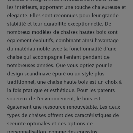
informations sur la durée de conservation des données et votre
les intérieurs, apportant une touche chaleureuse et
droit de révoquer votre consentement à tout moment avec effet
élégante. Elles sont reconnues pour leur grande
pour l’avenir dans notre
déclaration relative à la protection des
stabilité et leur durabilité exceptionnelle. De
données
.
Vous trouverez les impressions ici.
nombreux modèles de chaises hautes bois sont
également évolutifs, combinant ainsi l'avantage
du matériau noble avec la fonctionnalité d'une
chaise qui accompagne l'enfant pendant de
nombreuses années. Que vous optiez pour le
design scandinave épuré ou un style plus
traditionnel, une chaise haute bois est un choix à
la fois pratique et esthétique. Pour les parents
soucieux de l'environnement, le bois est
également une ressource renouvelable. Les deux
types de chaises offrent des caractéristiques de
sécurité optimales et des options de
personnalisation, comme des coussins