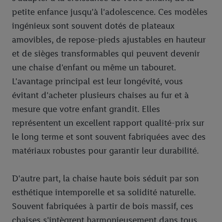
votre adresse e-mail hachée peut également être fusionnée
petite enfance jusqu'à l'adolescence. Ces modèles
avec d’autres identifiants ou identifiants qui vous sont
ingénieux sont souvent dotés de plateaux
attribués et dont dispose Criteo S.A.
Sous réserve de votre accord, les publicités liées au reciblage,
amovibles, de repose-pieds ajustables en hauteur
c’est-à-dire des publicités pour des produits pour lesquels vous
et de sièges transformables qui peuvent devenir
avez montré de l’intérêt (par exemple en plaçant le produit dans
une chaise d'enfant ou même un tabouret.
un panier d’un webshop mais sans procéder à l’achat) peuvent
L'avantage principal est leur longévité, vous
également être affichées sur plusieurs apppareils et plusieurs
évitant d'acheter plusieurs chaises au fur et à
services de Lidl si plusieurs terminaux ou plusieurs services de
mesure que votre enfant grandit. Elles
Lidl peuvent vous être attribués en utilisant votre adresse e-
mail hachée et, le cas échéant, d’autres identifiants/identifiants
représentent un excellent rapport qualité-prix sur
dont dispose Criteo S.A.
le long terme et sont souvent fabriquées avec des
Sous « Personnaliser », vous pouvez autoriser des finalités
matériaux robustes pour garantir leur durabilité.
individuelles et trouver de plus amples informations sur le
traitement des données.
D'autre part, la chaise haute bois séduit par son
En cliquant sur « Refuser », vous pouvez autoriser uniquement
esthétique intemporelle et sa solidité naturelle.
l’utilisation des technologies nécessaires. En cliquant sur «
Accepter », vous autorisez tous les traitements pour toutes les
Souvent fabriquées à partir de bois massif, ces
finalités susmentionnées. Vous trouverez de plus amples
chaises s'intègrent harmonieusement dans tous