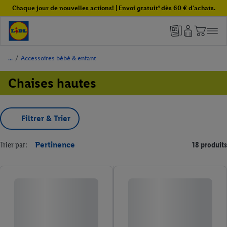
Chaque jour de nouvelles actions! | Envoi gratuit¹ dès 60 € d'achats.
/
Accessoires bébé & enfant
Chaises hautes
Filtrer & Trier
Trier par:
Pertinence
18 produits