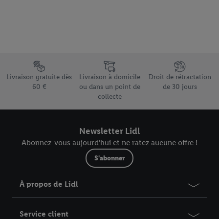
Élément du pied de page avec les différents arguments de vente
Livraison gratuite dès
Livraison à domicile
Droit de rétractation
60 €
ou dans un point de
de 30 jours
collecte
Newsletter Lidl
Abonnez-vous aujourd'hui et ne ratez aucune offre !
S'abonner
À propos de Lidl
Service client