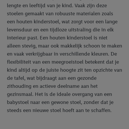
gehashte e-mailadres en eventuele andere
lengte en leeftijd van je kind. Vaak zijn deze
identificatiegegevens/identificatiegegevens waarover Criteo
stoelen gemaakt van robuuste materialen zoals
SA beschikt, meerdere eindapparaten of Lidl-diensten aan u
een houten kinderstoel, wat zorgt voor een lange
kunnen worden toegewezen.
Onder “Aanpassen” kunt u individuele doeleinden toestaan en
levensduur en een tijdloze uitstraling die in elk
meer informatie vinden over de gegevensverwerking.
interieur past. Een houten kinderstoel is niet
Door op “weigeren” te klikken, kunt u alleen het gebruik van de
alleen stevig, maar ook makkelijk schoon te maken
noodzakelijke technologieën toestaan. Door op “aanvaarden” te
en vaak verkrijgbaar in verschillende kleuren. De
klikken, stemt u in met alle verwerkingen voor alle
flexibiliteit van een meegroeistoel betekent dat je
bovengenoemde doeleinden. Meer informatie, waaronder de
kind altijd op de juiste hoogte zit ten opzichte van
bewaartermijn van de gegevens en uw recht om uw
toestemming te allen tijde met vooruitwerkende kracht in te
de tafel, wat bijdraagt aan een gezonde
trekken, vindt u in onze
privacyverklaring
.
Je vindt het
zithouding en actieve deelname aan het
impressum hier.
gezinsmaal. Het is de ideale overgang van een
babystoel naar een gewone stoel, zonder dat je
steeds een nieuwe stoel hoeft aan te schaffen.