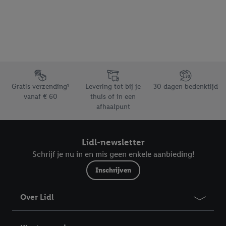
Footerelement met de verschillende USPs van Lidl.be
Gratis verzending¹
Levering tot bij je
30 dagen bedenktijd
vanaf € 60
thuis of in een
afhaalpunt
Lidl-newsletter
Schrijf je nu in en mis geen enkele aanbieding!
Inschrijven
Over Lidl