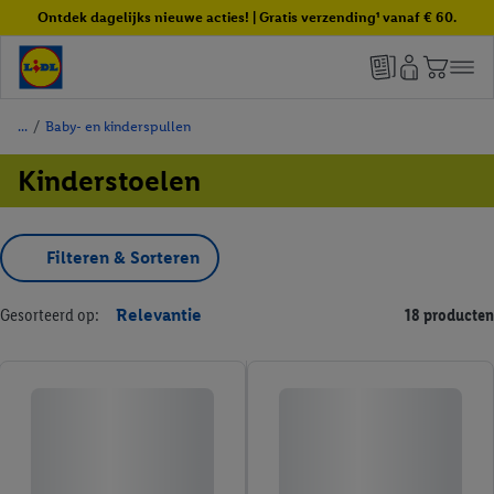
Ontdek dagelijks nieuwe acties! | Gratis verzending¹ vanaf € 60.
/
Baby- en kinderspullen
Kinderstoelen
Filteren & Sorteren
Gesorteerd op:
Relevantie
18 producten