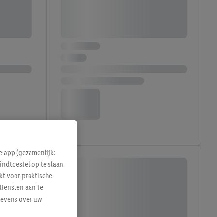
e app (gezamenlijk:
indtoestel op te slaan
kt voor praktische
diensten aan te
gevens over uw