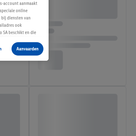
lus-account aanmaakt
speciale online
 bij diensten van
ailadres ook
 SA beschikt en die
 voor producten waarin
n
Aanvaarden
te voegen, maar het
n als er met behulp
arover Criteo SA
gevensverwerking.
taan. Door op
eer informatie,
 vooruitwerkende