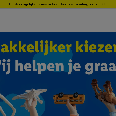
Ontdek dagelijks nieuwe acties! | Gratis verzending¹ vanaf € 60.