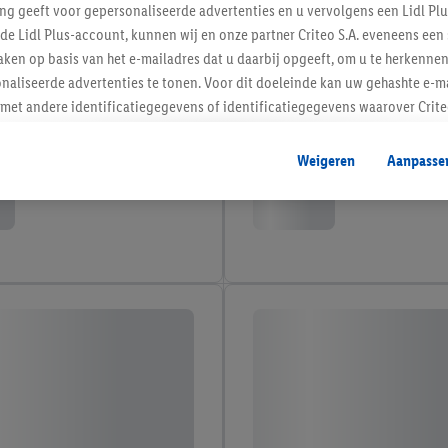
ing geeft voor gepersonaliseerde advertenties en u vervolgens een Lidl P
de Lidl Plus-account, kunnen wij en onze partner Criteo S.A. eveneens een 
ken op basis van het e-mailadres dat u daarbij opgeeft, om u te herkennen
naliseerde advertenties te tonen. Voor dit doeleinde kan uw gehashte e-m
t andere identificatiegegevens of identificatiegegevens waarover Criteo
en.
aat, kunnen advertenties in het kader van retargeting, d.w.z. advertenties
Weigeren
Aanpasse
nd (bijvoorbeeld door het product in de webshop aan uw winkelmandje toe 
verschillende apparaten en verschillende Lidl-diensten worden weergegeve
adres en eventuele andere identificatiegegevens/identificatiegegevens wa
dapparaten of Lidl-diensten aan u kunnen worden toegewezen.
 u individuele doeleinden toestaan en meer informatie vinden over de ge
likken, kunt u alleen het gebruik van de noodzakelijke technologieën toes
, stemt u in met alle verwerkingen voor alle bovengenoemde doeleinden. M
mijn van de gegevens en uw recht om uw toestemming te allen tijde met
ndt u in onze
privacyverklaring
.
Je vindt het impressum hier.