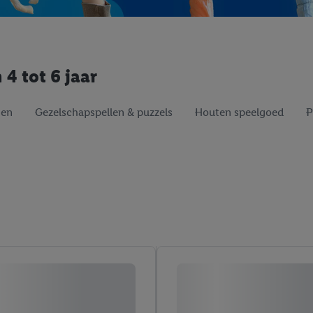
4 tot 6 jaar
gen
Gezelschapspellen & puzzels
Houten speelgoed
P