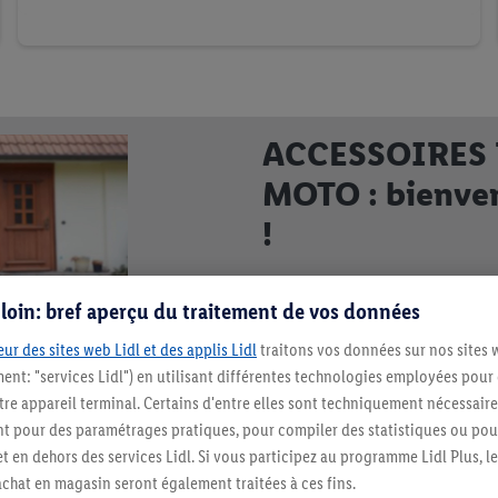
ACCESSOIRES 
MOTO : bienven
!
Il fait un froid glacial à l’ext
s loin: bref aperçu du traitement de vos données
chauffant. Vos enfants sont pl
véhicule survivra au trajet de
ur des sites web Lidl et des applis Lidl
traitons vos données sur nos sites 
et pour moto à prix avantageu
ment: "services Lidl") en utilisant différentes technologies employées pour
pour se sentir bien dans son v
re appareil terminal. Certains d'entre elles sont techniquement nécessaire
 pour des paramétrages pratiques, pour compiler des statistiques ou pour
t en dehors des services Lidl. Si vous participez au programme Lidl Plus, l
hat en magasin seront également traitées à ces fins.
Le saviez-vous ?