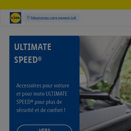
ULTIMATE
SPEED®
Accessoires pour voiture
et pour moto ULTIMATE
SPEED® pour plus de
sécurité et de confort !
VERS