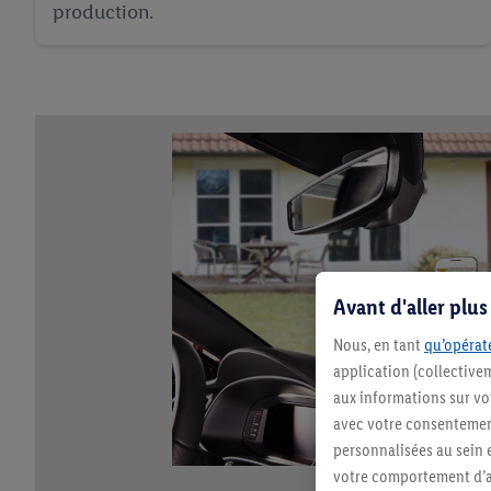
production.
Avant d'aller plu
Nous, en tant
qu’opérate
application (collective
aux informations sur vot
avec votre consentement
personnalisées au sein e
votre comportement d’ac