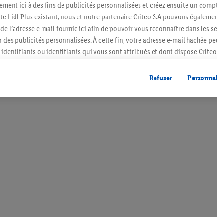
ment ici à des fins de publicités personnalisées et créez ensuite un compt
remière voiture commerciale. Quand l’aspirateur pour voiture a-t
e Lidl Plus existant, nous et notre partenaire Criteo S.A pouvons égalemen
r de l’adresse e-mail fournie ici afin de pouvoir vous reconnaître dans les s
er des publicités personnalisées. À cette fin, votre adresse e-mail hachée p
identifiants ou identifiants qui vous sont attribués et dont dispose Criteo 
cord, les publicités liées au reciblage, c’est-à-dire des publicités pour de
ntérêt (par exemple en plaçant le produit dans un panier d’un webshop mai
Refuser
Personnal
moto
nt être affichées sur plusieurs apppareils et plusieurs services de Lidl si 
dl peuvent vous être attribués en utilisant votre adresse e-mail hachée et, l
s dont dispose Criteo S.A.
vous pouvez autoriser des finalités individuelles et trouver de plus amples
.
r », vous pouvez autoriser uniquement l’utilisation des technologies néces
risez tous les traitements pour toutes les finalités susmentionnées. Vous t
rée de conservation des données et votre droit de révoquer votre consent
r dans notre
déclaration relative à la protection des données
.
Vous trouverez