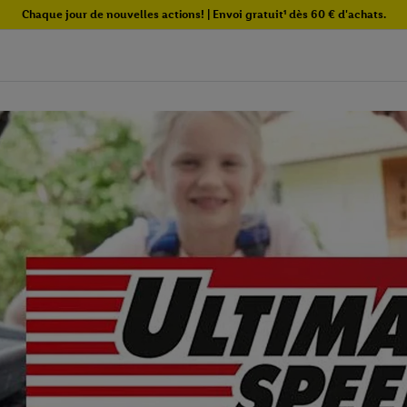
Chaque jour de nouvelles actions! | Envoi gratuit¹ dès 60 € d'achats.