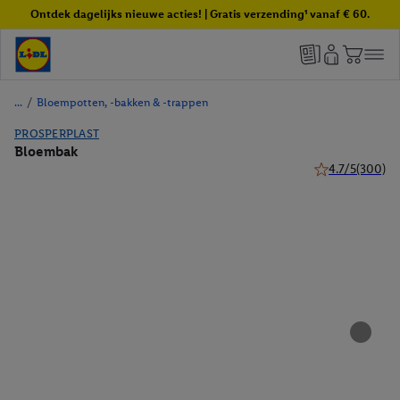
Ontdek dagelijks nieuwe acties! | Gratis verzending¹ vanaf € 60.
/
Bloempotten, -bakken & -trappen
PROSPERPLAST
Bloembak
4.7/5
(300)
4.7 van 5 sterre