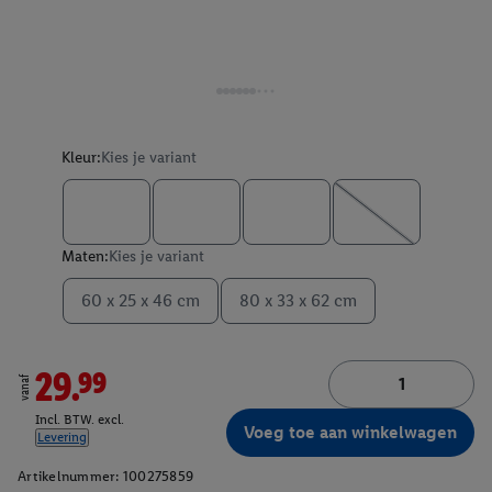
Kleur:
Kies je variant
Maten:
Kies je variant
60 x 25 x 46 cm
80 x 33 x 62 cm
29.99
vanaf
Incl. BTW. excl.
Voeg toe aan winkelwagen
Levering
Artikelnummer:
100275859