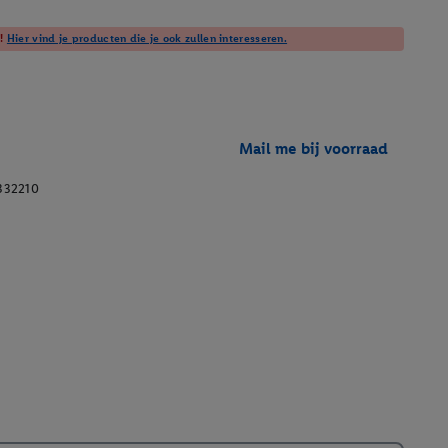
t!
Hier vind je producten die je ook zullen interesseren.
Mail me bij voorraad
332210