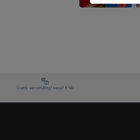
niet te kopen), ook op 
van uw gehashte e-mail
beschikt, meerdere ein
Onder “Aanpassen” kunt
Door op “weigeren” te k
“aanvaarden” te klikken
waaronder de bewaarter
kracht in te trekken, vi
Footerelement met de verschillende USPs van Lidl.be
Gratis verzending¹ vanaf € 60