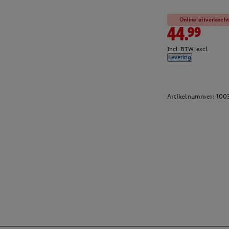
Online uitverkoch
44.99
Incl. BTW. excl.
Levering
Artikelnummer:
100