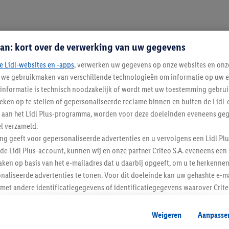
an: kort over de verwerking van uw gegevens
e Lidl-websites en -apps
, verwerken uw gegevens op onze websites en onz
j we gebruikmaken van verschillende technologieën om informatie op uw e
informatie is technisch noodzakelijk of wordt met uw toestemming gebrui
tieken op te stellen of gepersonaliseerde reclame binnen en buiten de Lidl-
t aan het Lidl Plus-programma, worden voor deze doeleinden eveneens ge
l verzameld.
ing geeft voor gepersonaliseerde advertenties en u vervolgens een Lidl P
de Lidl Plus-account, kunnen wij en onze partner Criteo S.A. eveneens een 
Blijf op de hoo
ken op basis van het e-mailadres dat u daarbij opgeeft, om u te herkennen
naliseerde advertenties te tonen. Voor dit doeleinde kan uw gehashte e-m
Schrijf je in op de newslette
t andere identificatiegegevens of identificatiegegevens waarover Criteo
en.
aat, kunnen advertenties in het kader van retargeting, d.w.z. advertenties
Inschrijven
Weigeren
Aanpasse
nd (bijvoorbeeld door het product in de webshop aan uw winkelmandje toe 