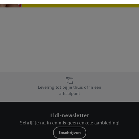
verschillende apparaten en verschillende Lidl-diensten worden weergegeve
adres en eventuele andere identificatiegegevens/identificatiegegevens wa
dapparaten of Lidl-diensten aan u kunnen worden toegewezen.
 u individuele doeleinden toestaan en meer informatie vinden over de ge
likken, kunt u alleen het gebruik van de noodzakelijke technologieën toes
, stemt u in met alle verwerkingen voor alle bovengenoemde doeleinden. M
mijn van de gegevens en uw recht om uw toestemming te allen tijde met
ndt u in onze
privacyverklaring
.
Je vindt het impressum hier.
Levering tot bij je thuis of in een
afhaalpunt
Lidl-newsletter
Schrijf je nu in en mis geen enkele aanbieding!
Inschrijven