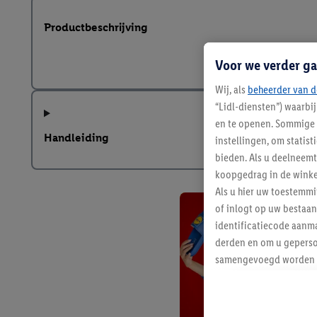
Productbeschrijving
Voor we verder ga
Wij, als
beheerder van d
“Lidl-diensten”) waarbi
en te openen. Sommige 
Handleiding
instellingen, om statis
bieden. Als u deelneem
koopgedrag in de winke
Als u hier uw toestemm
of inlogt op uw bestaan
identificatiecode aanma
derden en om u geperso
samengevoegd worden me
aan u toegewezen werd
Als u hiermee akkoord g
u interesse hebt getoo