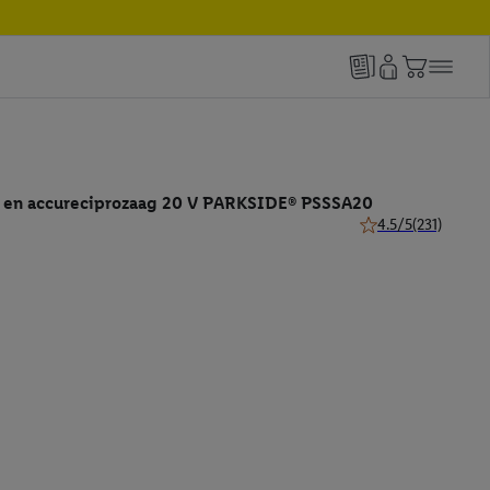
 en accureciprozaag 20 V PARKSIDE® PSSSA20
4.5/5
(231)
4.5 van 5 sterren (2