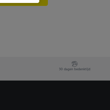
n als er met behulp
arover Criteo SA
gevensverwerking.
taan. Door op
eer informatie,
 vooruitwerkende
30 dagen bedenktijd