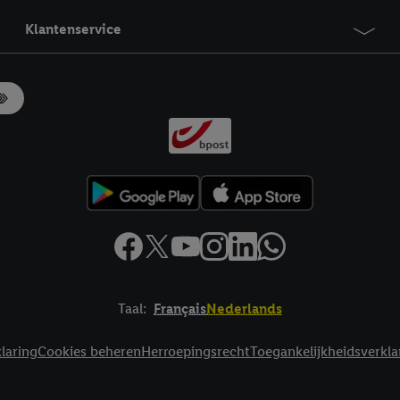
Klantenservice
Taal:
Français
Nederlands
laring
Cookies beheren
Herroepingsrecht
Toegankelijkheidsverkla