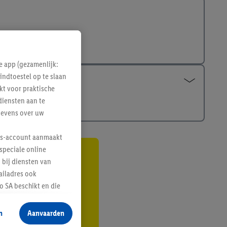
e app (gezamenlijk:
indtoestel op te slaan
kt voor praktische
diensten aan te
gevens over uw
lus-account aanmaakt
speciale online
gte
 bij diensten van
ailadres ook
r
 SA beschikt en die
 voor producten waarin
n
Aanvaarden
te voegen, maar het