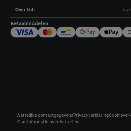
Over Lidl
Betaalmiddelen
Footerelement met links naar juridische teksten
Wettelijke contactgegevens
Privacyverklaring
Cookieverk
Klantinformatie over batterijen