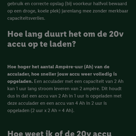
meer informatie vinden over de gegevensverwerking.
gebruik en correcte opslag (bij voorkeur halfvol bewaard
Door op “weigeren” te klikken, kunt u alleen het gebruik van de
op een droge, koele plek) jarenlang mee zonder merkbaar
noodzakelijke technologieën toestaan. Door op “aanvaarden” te
capaciteitsverlies.
klikken, stemt u in met alle verwerkingen voor alle
bovengenoemde doeleinden. Meer informatie, waaronder de
Hoe lang duurt het om de 20v
bewaartermijn van de gegevens en uw recht om uw
accu op te laden?
toestemming te allen tijde met vooruitwerkende kracht in te
trekken, vindt u in onze
privacyverklaring
.
Je vindt het
impressum hier.
Hoe hoger het aantal Ampère-uur (Ah) van de
acculader, hoe sneller jouw accu weer volledig is
opgeladen.
Een acculader met een capaciteit van 2 Ah
kan 1 uur lang stroom leveren van 2 ampère. Dit houdt
dus in dat een accu van 2 Ah in 1 uur is opgeladen met
deze acculader en een accu van 4 Ah in 2 uur is
opgeladen (2 uur x 2 Ah = 4 Ah).
Hoe weet ik of de 20v accu