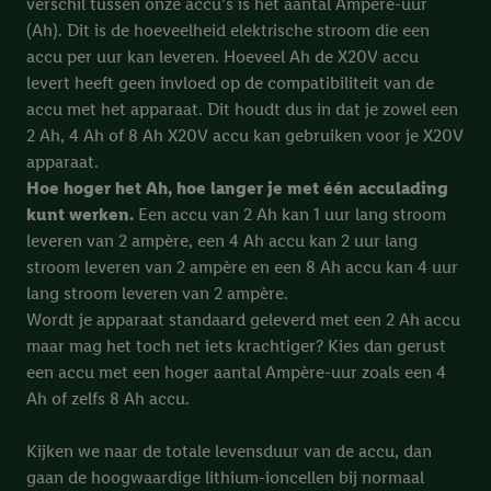
verschil tussen onze accu’s is het aantal Ampère-uur
identificatiecode aanmaken op basis van het e-mailadres dat u
(Ah). Dit is de hoeveelheid elektrische stroom die een
daarbij opgeeft, om u te herkennen bij diensten van derden en
accu per uur kan leveren. Hoeveel Ah de X20V accu
om u gepersonaliseerde advertenties te tonen. Voor dit
levert heeft geen invloed op de compatibiliteit van de
doeleinde kan uw gehashte e-mailadres ook samengevoegd
accu met het apparaat. Dit houdt dus in dat je zowel een
worden met andere identificatiegegevens of
2 Ah, 4 Ah of 8 Ah X20V accu kan gebruiken voor je X20V
identificatiegegevens waarover Criteo SA beschikt en die aan u
apparaat.
toegewezen werden.
Hoe hoger het Ah, hoe langer je met één acculading
Als u hiermee akkoord gaat, kunnen advertenties in het kader
kunt werken.
Een accu van 2 Ah kan 1 uur lang stroom
van retargeting, d.w.z. advertenties voor producten waarin u
leveren van 2 ampère, een 4 Ah accu kan 2 uur lang
interesse hebt getoond (bijvoorbeeld door het product in de
stroom leveren van 2 ampère en een 8 Ah accu kan 4 uur
webshop aan uw winkelmandje toe te voegen, maar het niet te
lang stroom leveren van 2 ampère.
kopen), ook op verschillende apparaten en verschillende Lidl-
Wordt je apparaat standaard geleverd met een 2 Ah accu
diensten worden weergegeven als er met behulp van uw
maar mag het toch net iets krachtiger? Kies dan gerust
gehashte e-mailadres en eventuele andere
een accu met een hoger aantal Ampère-uur zoals een 4
identificatiegegevens/identificatiegegevens waarover Criteo
Ah of zelfs 8 Ah accu.
SA beschikt, meerdere eindapparaten of Lidl-diensten aan u
kunnen worden toegewezen.
Kijken we naar de totale levensduur van de accu, dan
Onder “Aanpassen” kunt u individuele doeleinden toestaan en
gaan de hoogwaardige lithium-ioncellen bij normaal