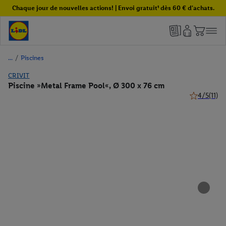
Chaque jour de nouvelles actions! | Envoi gratuit¹ dès 60 € d'achats.
/
Piscines
CRIVIT
Piscine »Metal Frame Pool«, Ø 300 x 76 cm
4/5
(11)
4 de 5 étoile