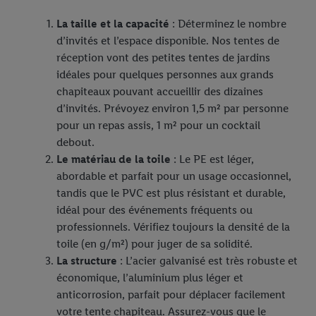
avez montré de l’intérêt (par exemple en plaçant le produit dans
La taille et la capacité
: Déterminez le nombre
un panier d’un webshop mais sans procéder à l’achat) peuvent
d’invités et l’espace disponible. Nos tentes de
également être affichées sur plusieurs apppareils et plusieurs
réception vont des petites tentes de jardins
services de Lidl si plusieurs terminaux ou plusieurs services de
idéales pour quelques personnes aux grands
Lidl peuvent vous être attribués en utilisant votre adresse e-
chapiteaux pouvant accueillir des dizaines
mail hachée et, le cas échéant, d’autres identifiants/identifiants
d’invités. Prévoyez environ 1,5 m² par personne
dont dispose Criteo S.A.
pour un repas assis, 1 m² pour un cocktail
Sous « Personnaliser », vous pouvez autoriser des finalités
debout.
individuelles et trouver de plus amples informations sur le
Le matériau de la toile
: Le PE est léger,
traitement des données.
abordable et parfait pour un usage occasionnel,
En cliquant sur « Refuser », vous pouvez autoriser uniquement
tandis que le PVC est plus résistant et durable,
l’utilisation des technologies nécessaires. En cliquant sur «
idéal pour des événements fréquents ou
Accepter », vous autorisez tous les traitements pour toutes les
professionnels. Vérifiez toujours la densité de la
finalités susmentionnées. Vous trouverez de plus amples
toile (en g/m²) pour juger de sa solidité.
informations sur la durée de conservation des données et votre
La structure
: L’acier galvanisé est très robuste et
droit de révoquer votre consentement à tout moment avec effet
économique, l’aluminium plus léger et
pour l’avenir dans notre
déclaration relative à la protection des
anticorrosion, parfait pour déplacer facilement
données
.
Vous trouverez les impressions ici.
votre tente chapiteau. Assurez-vous que le