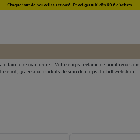
Chaque jour de nouvelles actions! | Envoi gratuit¹ dès 60 € d'achats.
 peau, faire une manucure... Votre corps réclame de nombreux soin
e coût, grâce aux produits de soin du corps du Lidl webshop !