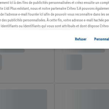
ment ici à des fins de publicités personnalisées et créez ensuite un compt
e Lidl Plus existant, nous et notre partenaire Criteo S.A pouvons égalemen
r de l’adresse e-mail fournie ici afin de pouvoir vous reconnaître dans les s
er des publicités personnalisées. À cette fin, votre adresse e-mail hachée p
identifiants ou identifiants qui vous sont attribués et dont dispose Criteo 
cord, les publicités liées au reciblage, c’est-à-dire des publicités pour de
ntérêt (par exemple en plaçant le produit dans un panier d’un webshop mai
Refuser
Personnal
nt être affichées sur plusieurs apppareils et plusieurs services de Lidl si 
dl peuvent vous être attribués en utilisant votre adresse e-mail hachée et, l
s dont dispose Criteo S.A.
vous pouvez autoriser des finalités individuelles et trouver de plus amples
.
r », vous pouvez autoriser uniquement l’utilisation des technologies néces
risez tous les traitements pour toutes les finalités susmentionnées. Vous t
rée de conservation des données et votre droit de révoquer votre consent
r dans notre
déclaration relative à la protection des données
.
Vous trouverez