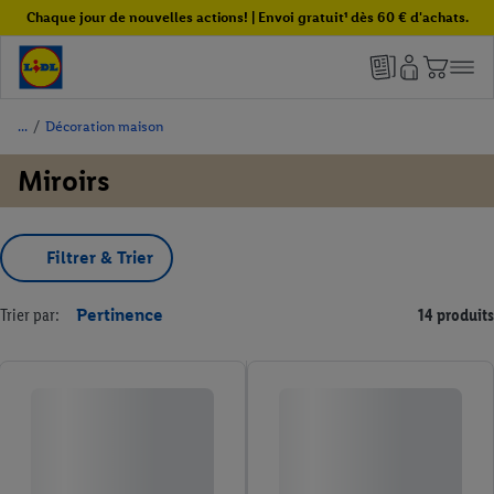
Chaque jour de nouvelles actions! | Envoi gratuit¹ dès 60 € d'achats.
/
Décoration maison
Miroirs
Filtrer & Trier
Trier par:
Pertinence
14 produits