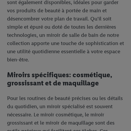
sont également disponibles, idéales pour garder
c’est-à-dire des publicités pour des produits pour lesquels vous
avez montré de l’intérêt (par exemple en plaçant le produit dans
vos produits de beauté à portée de main et
un panier d’un webshop mais sans procéder à l’achat) peuvent
désencombrer votre plan de travail. Qu'il soit
également être affichées sur plusieurs apppareils et plusieurs
simple et épuré ou doté de toutes les dernières
services de Lidl si plusieurs terminaux ou plusieurs services de
technologies, un miroir de salle de bain de notre
Lidl peuvent vous être attribués en utilisant votre adresse e-
collection apporte une touche de sophistication et
mail hachée et, le cas échéant, d’autres identifiants/identifiants
une utilité quotidienne essentielle à votre espace
dont dispose Criteo S.A.
Sous « Personnaliser », vous pouvez autoriser des finalités
bien-être.
individuelles et trouver de plus amples informations sur le
traitement des données.
Miroirs spécifiques: cosmétique,
En cliquant sur « Refuser », vous pouvez autoriser uniquement
grossissant et de maquillage
l’utilisation des technologies nécessaires. En cliquant sur «
Accepter », vous autorisez tous les traitements pour toutes les
Pour les routines de beauté précises ou les détails
finalités susmentionnées. Vous trouverez de plus amples
du quotidien, un miroir spécialisé est souvent
informations sur la durée de conservation des données et votre
nécessaire. Le miroir cosmétique, le miroir
droit de révoquer votre consentement à tout moment avec effet
pour l’avenir dans notre
déclaration relative à la protection des
grossissant et le miroir de maquillage sont des
données
.
Vous trouverez les impressions ici.