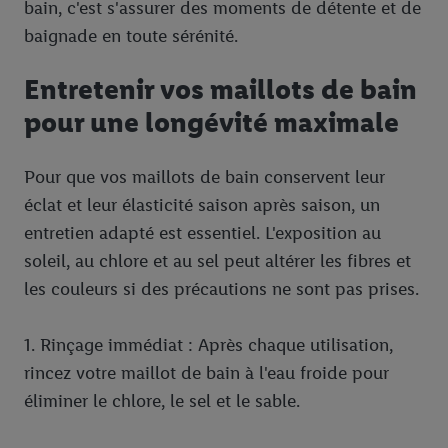
bain, c'est s'assurer des moments de détente et de
En cliquant sur « Refuser », vous pouvez autoriser uniquement
baignade en toute sérénité.
l’utilisation des technologies nécessaires. En cliquant sur «
Accepter », vous autorisez tous les traitements pour toutes les
Entretenir vos maillots de bain
finalités susmentionnées. Vous trouverez de plus amples
informations sur la durée de conservation des données et votre
pour une longévité maximale
droit de révoquer votre consentement à tout moment avec effet
pour l’avenir dans notre
déclaration relative à la protection des
Pour que vos maillots de bain conservent leur
données
.
Vous trouverez les impressions ici.
éclat et leur élasticité saison après saison, un
entretien adapté est essentiel. L'exposition au
soleil, au chlore et au sel peut altérer les fibres et
les couleurs si des précautions ne sont pas prises.
1. Rinçage immédiat : Après chaque utilisation,
rincez votre maillot de bain à l'eau froide pour
éliminer le chlore, le sel et le sable.