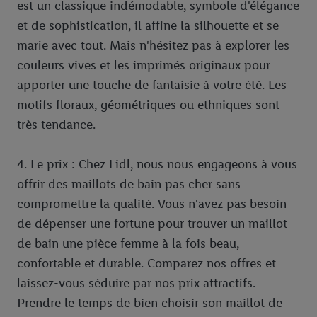
est un classique indémodable, symbole d'élégance
partenaire Criteo S.A pouvons également créer un identifiant en
ligne spécial à partir de l’adresse e-mail fournie ici afin de
et de sophistication, il affine la silhouette et se
pouvoir vous reconnaître dans les services exploités par des
marie avec tout. Mais n'hésitez pas à explorer les
tiers et pour afficher des publicités personnalisées. À cette fin,
couleurs vives et les imprimés originaux pour
votre adresse e-mail hachée peut également être fusionnée
apporter une touche de fantaisie à votre été. Les
avec d’autres identifiants ou identifiants qui vous sont
motifs floraux, géométriques ou ethniques sont
attribués et dont dispose Criteo S.A.
très tendance.
Sous réserve de votre accord, les publicités liées au reciblage,
c’est-à-dire des publicités pour des produits pour lesquels vous
avez montré de l’intérêt (par exemple en plaçant le produit dans
4. Le prix : Chez Lidl, nous nous engageons à vous
un panier d’un webshop mais sans procéder à l’achat) peuvent
offrir des maillots de bain pas cher sans
également être affichées sur plusieurs apppareils et plusieurs
compromettre la qualité. Vous n'avez pas besoin
services de Lidl si plusieurs terminaux ou plusieurs services de
de dépenser une fortune pour trouver un maillot
Lidl peuvent vous être attribués en utilisant votre adresse e-
de bain une pièce femme à la fois beau,
mail hachée et, le cas échéant, d’autres identifiants/identifiants
dont dispose Criteo S.A.
confortable et durable. Comparez nos offres et
Sous « Personnaliser », vous pouvez autoriser des finalités
laissez-vous séduire par nos prix attractifs.
individuelles et trouver de plus amples informations sur le
Prendre le temps de bien choisir son maillot de
traitement des données.