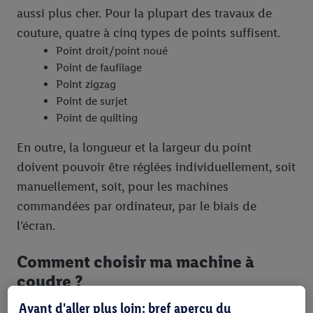
aussi plus cher. Pour la plupart des travaux de
couture, quatre à cinq types de points suffisent.
Point droit/point noué
Point de faufilage
Point zigzag
Point de surjet
Point de quilting
En outre, la longueur et la largeur du point
doivent pouvoir être réglées individuellement, soit
manuellement, soit, pour les machines
commandées par ordinateur, par le biais de
l’écran.
Comment choisir ma machine à
coudre ?
Avant d'aller plus loin: bref aperçu du