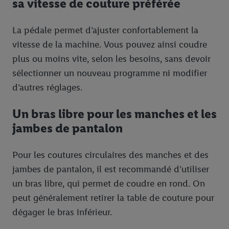
sa vitesse de couture préférée
Accepter », vous autorisez tous les traitements pour toutes les
finalités susmentionnées. Vous trouverez de plus amples
informations sur la durée de conservation des données et votre
La pédale permet d’ajuster confortablement la
droit de révoquer votre consentement à tout moment avec effet
vitesse de la machine. Vous pouvez ainsi coudre
pour l’avenir dans notre
déclaration relative à la protection des
plus ou moins vite, selon les besoins, sans devoir
données
.
Vous trouverez les impressions ici.
sélectionner un nouveau programme ni modifier
d’autres réglages.
Un bras libre pour les manches et les
jambes de pantalon
Pour les coutures circulaires des manches et des
jambes de pantalon, il est recommandé d’utiliser
un bras libre, qui permet de coudre en rond. On
peut généralement retirer la table de couture pour
dégager le bras inférieur.