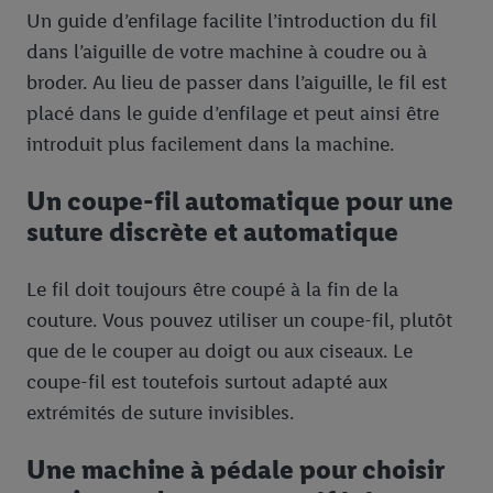
Un guide d’enfilage facilite l’introduction du fil
tiers et pour afficher des publicités personnalisées. À cette fin,
votre adresse e-mail hachée peut également être fusionnée
dans l’aiguille de votre machine à coudre ou à
avec d’autres identifiants ou identifiants qui vous sont
broder. Au lieu de passer dans l’aiguille, le fil est
attribués et dont dispose Criteo S.A.
placé dans le guide d’enfilage et peut ainsi être
Sous réserve de votre accord, les publicités liées au reciblage,
introduit plus facilement dans la machine.
c’est-à-dire des publicités pour des produits pour lesquels vous
avez montré de l’intérêt (par exemple en plaçant le produit dans
Un coupe-fil automatique pour une
un panier d’un webshop mais sans procéder à l’achat) peuvent
suture discrète et automatique
également être affichées sur plusieurs apppareils et plusieurs
services de Lidl si plusieurs terminaux ou plusieurs services de
Lidl peuvent vous être attribués en utilisant votre adresse e-
Le fil doit toujours être coupé à la fin de la
mail hachée et, le cas échéant, d’autres identifiants/identifiants
couture. Vous pouvez utiliser un coupe-fil, plutôt
dont dispose Criteo S.A.
que de le couper au doigt ou aux ciseaux. Le
Sous « Personnaliser », vous pouvez autoriser des finalités
coupe-fil est toutefois surtout adapté aux
individuelles et trouver de plus amples informations sur le
extrémités de suture invisibles.
traitement des données.
En cliquant sur « Refuser », vous pouvez autoriser uniquement
Une machine à pédale pour choisir
l’utilisation des technologies nécessaires. En cliquant sur «