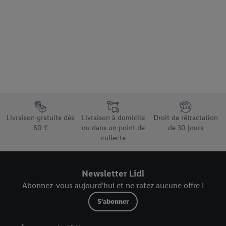
Élément du pied de page avec les différents arguments de vente
Livraison gratuite dès
Livraison à domicile
Droit de rétractation
60 €
ou dans un point de
de 30 jours
collecte
Newsletter Lidl
Abonnez-vous aujourd'hui et ne ratez aucune offre !
S'abonner