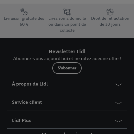
Élément du pied de page avec les différents arguments de vente
Livraison gratuite dès
Livraison à domicile
Droit de rétractation
60 €
ou dans un point de
de 30 jours
collecte
Newsletter Lidl
Abonnez-vous aujourd'hui et ne ratez aucune offre !
S'abonner
À propos de Lidl
Service client
Lidl Plus