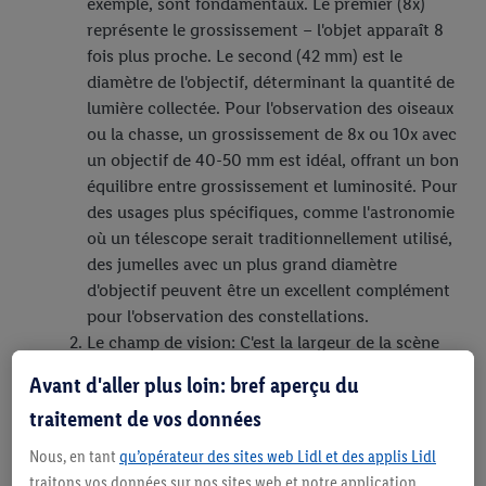
exemple, sont fondamentaux. Le premier (8x)
représente le grossissement – l'objet apparaît 8
fois plus proche. Le second (42 mm) est le
diamètre de l'objectif, déterminant la quantité de
lumière collectée. Pour l'observation des oiseaux
ou la chasse, un grossissement de 8x ou 10x avec
un objectif de 40-50 mm est idéal, offrant un bon
équilibre entre grossissement et luminosité. Pour
des usages plus spécifiques, comme l'astronomie
où un télescope serait traditionnellement utilisé,
des jumelles avec un plus grand diamètre
d'objectif peuvent être un excellent complément
pour l'observation des constellations.
Le champ de vision: C'est la largeur de la scène
que vous pouvez voir à travers les jumelles. Un
Avant d'aller plus loin: bref aperçu du
large champ de vision est utile pour suivre des
traitement de vos données
sujets en mouvement rapide, comme des oiseaux
en vol.
Nous, en tant
qu’opérateur des sites web Lidl et des applis Lidl
Le type de prisme: Il existe principalement deux
traitons vos données sur nos sites web et notre application