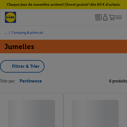
Chaque jour de nouvelles actions! | Envoi gratuit¹ dès 60 € d'achats.
/
Camping & plein air
Jumelles
Filtrer & Trier
Trier par:
Pertinence
6 produits