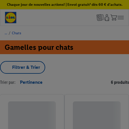
Chaque jour de nouvelles actions! | Envoi gratuit¹ dès 60 € d'achats.
/
Chats
Gamelles pour chats
Filtrer & Trier
Trier par:
Pertinence
6 produits