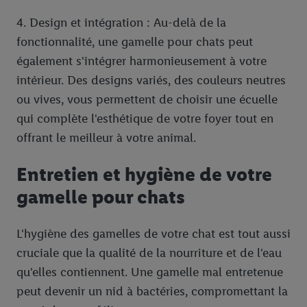
finalités susmentionnées. Vous trouverez de plus amples
4. Design et intégration : Au-delà de la
informations sur la durée de conservation des données et votre
fonctionnalité, une gamelle pour chats peut
droit de révoquer votre consentement à tout moment avec effet
pour l’avenir dans notre
déclaration relative à la protection des
également s'intégrer harmonieusement à votre
données
.
Vous trouverez les impressions ici.
intérieur. Des designs variés, des couleurs neutres
ou vives, vous permettent de choisir une écuelle
qui complète l'esthétique de votre foyer tout en
offrant le meilleur à votre animal.
Entretien et hygiène de votre
gamelle pour chats
L'hygiène des gamelles de votre chat est tout aussi
cruciale que la qualité de la nourriture et de l'eau
qu'elles contiennent. Une gamelle mal entretenue
peut devenir un nid à bactéries, compromettant la