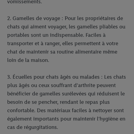
vomissements.
tiers et pour afficher des publicités personnalisées. À cette fin,
votre adresse e-mail hachée peut également être fusionnée
avec d’autres identifiants ou identifiants qui vous sont
2. Gamelles de voyage : Pour les propriétaires de
attribués et dont dispose Criteo S.A.
chats qui aiment voyager, les gamelles pliables ou
Sous réserve de votre accord, les publicités liées au reciblage,
portables sont un indispensable. Faciles à
c’est-à-dire des publicités pour des produits pour lesquels vous
transporter et à ranger, elles permettent à votre
avez montré de l’intérêt (par exemple en plaçant le produit dans
chat de maintenir sa routine alimentaire même
un panier d’un webshop mais sans procéder à l’achat) peuvent
également être affichées sur plusieurs apppareils et plusieurs
loin de la maison.
services de Lidl si plusieurs terminaux ou plusieurs services de
Lidl peuvent vous être attribués en utilisant votre adresse e-
3. Écuelles pour chats âgés ou malades : Les chats
mail hachée et, le cas échéant, d’autres identifiants/identifiants
plus âgés ou ceux souffrant d'arthrite peuvent
dont dispose Criteo S.A.
bénéficier de gamelles surélevées qui réduisent le
Sous « Personnaliser », vous pouvez autoriser des finalités
besoin de se pencher, rendant le repas plus
individuelles et trouver de plus amples informations sur le
traitement des données.
confortable. Des matériaux faciles à nettoyer sont
En cliquant sur « Refuser », vous pouvez autoriser uniquement
également importants pour maintenir l'hygiène en
l’utilisation des technologies nécessaires. En cliquant sur «
cas de régurgitations.
Accepter », vous autorisez tous les traitements pour toutes les