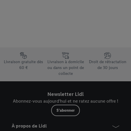
Élément du pied de page avec les différents arguments de vente
Livraison gratuite dès
Livraison à domicile
Droit de rétractation
60 €
ou dans un point de
de 30 jours
collecte
Newsletter Lidl
Abonnez-vous aujourd'hui et ne ratez aucune offre !
S'abonner
À propos de Lidl