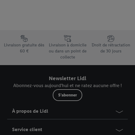
Élément du pied de page avec les différents arguments de vente
Livraison gratuite dès
Livraison à domicile
Droit de rétractation
60 €
ou dans un point de
de 30 jours
collecte
Newsletter Lidl
Abonnez-vous aujourd'hui et ne ratez aucune offre !
S'abonner
À propos de Lidl
Service client