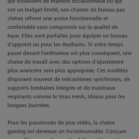
qui travaillent de manière occasionnelle ou qui
informations sur la durée de conservation des données et votre
ont un budget limité, nos chaises de bureau pas
droit de révoquer votre consentement à tout moment avec effet
pour l’avenir dans notre
déclaration relative à la protection des
chères offrent une assise fonctionnelle et
données
.
Vous trouverez les impressions ici.
confortable sans compromis sur la qualité de
base. Elles sont parfaites pour équiper un bureau
d'appoint ou pour les étudiants. Si votre temps
passé devant l'ordinateur est plus conséquent, une
chaise de travail avec des options d'ajustement
plus avancées sera plus appropriée. Ces modèles
disposent souvent de mécanismes synchrones, de
supports lombaires intégrés et de matériaux
respirants comme le tissu mesh, idéaux pour les
longues journées.
Pour les passionnés de jeux vidéo, la chaise
gaming est devenue un incontournable. Conçues