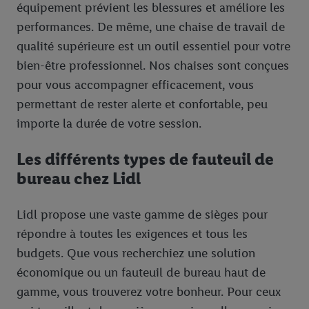
votre adresse e-mail hachée peut également être fusionnée
équipement prévient les blessures et améliore les
avec d’autres identifiants ou identifiants qui vous sont
performances. De même, une chaise de travail de
attribués et dont dispose Criteo S.A.
qualité supérieure est un outil essentiel pour votre
Sous réserve de votre accord, les publicités liées au reciblage,
bien-être professionnel. Nos chaises sont conçues
c’est-à-dire des publicités pour des produits pour lesquels vous
avez montré de l’intérêt (par exemple en plaçant le produit dans
pour vous accompagner efficacement, vous
un panier d’un webshop mais sans procéder à l’achat) peuvent
permettant de rester alerte et confortable, peu
également être affichées sur plusieurs apppareils et plusieurs
importe la durée de votre session.
services de Lidl si plusieurs terminaux ou plusieurs services de
Lidl peuvent vous être attribués en utilisant votre adresse e-
Les différents types de fauteuil de
mail hachée et, le cas échéant, d’autres identifiants/identifiants
bureau chez Lidl
dont dispose Criteo S.A.
Sous « Personnaliser », vous pouvez autoriser des finalités
Lidl propose une vaste gamme de sièges pour
individuelles et trouver de plus amples informations sur le
traitement des données.
répondre à toutes les exigences et tous les
En cliquant sur « Refuser », vous pouvez autoriser uniquement
budgets. Que vous recherchiez une solution
l’utilisation des technologies nécessaires. En cliquant sur «
économique ou un fauteuil de bureau haut de
Accepter », vous autorisez tous les traitements pour toutes les
gamme, vous trouverez votre bonheur. Pour ceux
finalités susmentionnées. Vous trouverez de plus amples