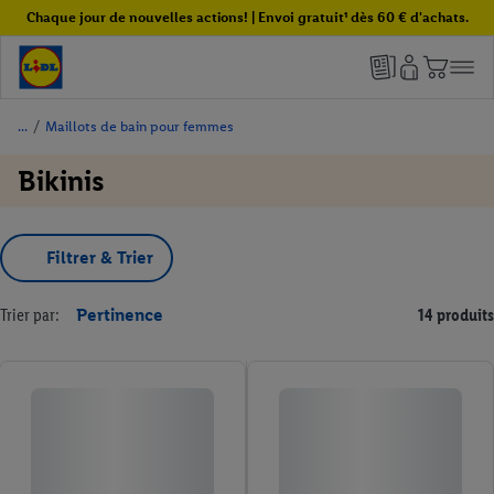
Chaque jour de nouvelles actions! | Envoi gratuit¹ dès 60 € d'achats.
/
Maillots de bain pour femmes
Bikinis
Filtrer & Trier
Trier par:
Pertinence
14 produits