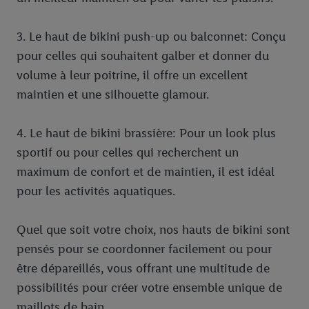
informations sur la durée de conservation des données et votre
droit de révoquer votre consentement à tout moment avec effet
3. Le haut de bikini push-up ou balconnet: Conçu
pour l’avenir dans notre
déclaration relative à la protection des
pour celles qui souhaitent galber et donner du
données
.
Vous trouverez les impressions ici.
volume à leur poitrine, il offre un excellent
maintien et une silhouette glamour.
4. Le haut de bikini brassière: Pour un look plus
sportif ou pour celles qui recherchent un
maximum de confort et de maintien, il est idéal
pour les activités aquatiques.
Quel que soit votre choix, nos hauts de bikini sont
pensés pour se coordonner facilement ou pour
être dépareillés, vous offrant une multitude de
possibilités pour créer votre ensemble unique de
maillots de bain.