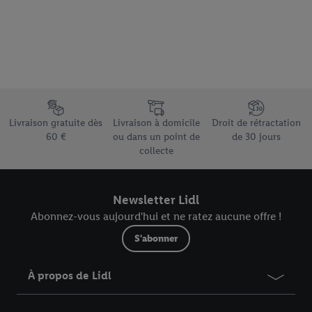
Élément du pied de page avec les différents arguments de vente
Livraison gratuite dès
Livraison à domicile
Droit de rétractation
60 €
ou dans un point de
de 30 jours
collecte
Newsletter Lidl
Abonnez-vous aujourd'hui et ne ratez aucune offre !
S'abonner
À propos de Lidl