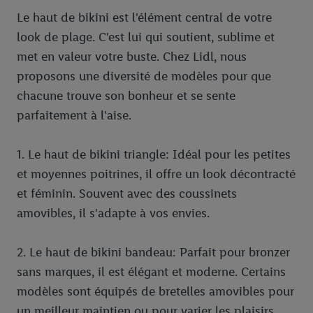
votre adresse e-mail hachée peut également être fusionnée
Le haut de bikini est l'élément central de votre
avec d’autres identifiants ou identifiants qui vous sont
look de plage. C'est lui qui soutient, sublime et
attribués et dont dispose Criteo S.A.
met en valeur votre buste. Chez Lidl, nous
Sous réserve de votre accord, les publicités liées au reciblage,
proposons une diversité de modèles pour que
c’est-à-dire des publicités pour des produits pour lesquels vous
avez montré de l’intérêt (par exemple en plaçant le produit dans
chacune trouve son bonheur et se sente
un panier d’un webshop mais sans procéder à l’achat) peuvent
parfaitement à l'aise.
également être affichées sur plusieurs apppareils et plusieurs
services de Lidl si plusieurs terminaux ou plusieurs services de
1. Le haut de bikini triangle: Idéal pour les petites
Lidl peuvent vous être attribués en utilisant votre adresse e-
et moyennes poitrines, il offre un look décontracté
mail hachée et, le cas échéant, d’autres identifiants/identifiants
et féminin. Souvent avec des coussinets
dont dispose Criteo S.A.
Sous « Personnaliser », vous pouvez autoriser des finalités
amovibles, il s'adapte à vos envies.
individuelles et trouver de plus amples informations sur le
traitement des données.
2. Le haut de bikini bandeau: Parfait pour bronzer
En cliquant sur « Refuser », vous pouvez autoriser uniquement
sans marques, il est élégant et moderne. Certains
l’utilisation des technologies nécessaires. En cliquant sur «
modèles sont équipés de bretelles amovibles pour
Accepter », vous autorisez tous les traitements pour toutes les
un meilleur maintien ou pour varier les plaisirs.
finalités susmentionnées. Vous trouverez de plus amples