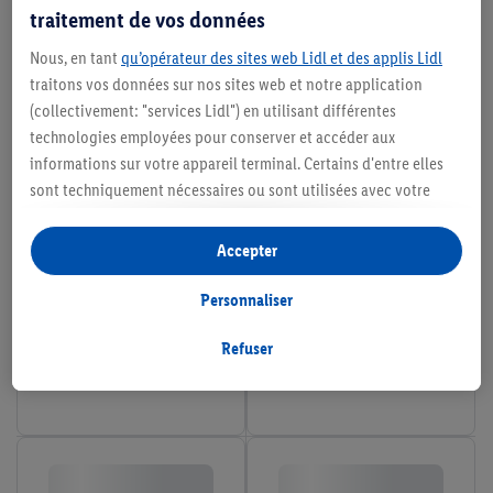
traitement de vos données
Nous, en tant
qu’opérateur des sites web Lidl et des applis Lidl
traitons vos données sur nos sites web et notre application
(collectivement: "services Lidl") en utilisant différentes
technologies employées pour conserver et accéder aux
informations sur votre appareil terminal. Certains d'entre elles
sont techniquement nécessaires ou sont utilisées avec votre
consentement pour des paramétrages pratiques, pour compiler
des statistiques ou pour des publicités personnalisées au sein
Accepter
et en dehors des services Lidl. Si vous participez au programme
Lidl Plus, les données issues de votre comportement d’achat en
Personnaliser
magasin seront également traitées à ces fins.
Si vous donnez consentement ici à des fins de publicités
Refuser
personnalisées et créez ensuite un compte Lidl Plus ou
connectez à votre compte Lidl Plus existant, nous et notre
partenaire Criteo S.A pouvons également créer un identifiant en
ligne spécial à partir de l’adresse e-mail fournie ici afin de
pouvoir vous reconnaître dans les services exploités par des