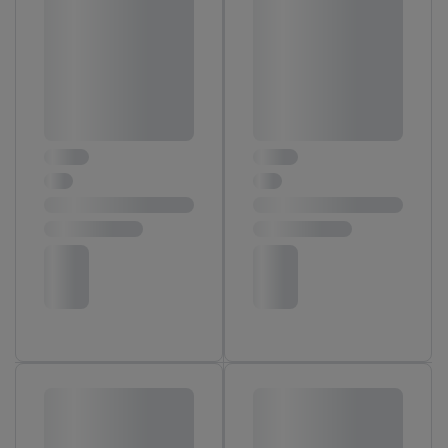
finalités susmentionnées. Vous trouverez de plus amples
informations sur la durée de conservation des données et votre
droit de révoquer votre consentement à tout moment avec effet
pour l’avenir dans notre
déclaration relative à la protection des
données
.
Vous trouverez les impressions ici.