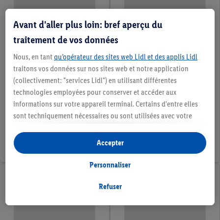
Avant d'aller plus loin: bref aperçu du
traitement de vos données
Nous, en tant
qu’opérateur des sites web Lidl et des applis Lidl
traitons vos données sur nos sites web et notre application
(collectivement: "services Lidl") en utilisant différentes
technologies employées pour conserver et accéder aux
informations sur votre appareil terminal. Certains d'entre elles
sont techniquement nécessaires ou sont utilisées avec votre
consentement pour des paramétrages pratiques, pour compiler
des statistiques ou pour des publicités personnalisées au sein
Accepter
et en dehors des services Lidl. Si vous participez au programme
Lidl Plus, les données issues de votre comportement d’achat en
Personnaliser
magasin seront également traitées à ces fins.
Si vous donnez consentement ici à des fins de publicités
Refuser
personnalisées et créez ensuite un compte Lidl Plus ou
connectez à votre compte Lidl Plus existant, nous et notre