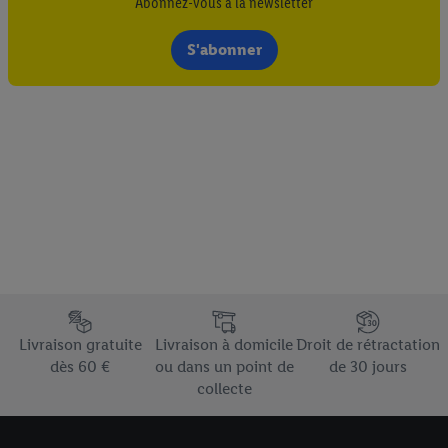
Abonnez-vous à la newsletter
S'abonner
Élément du pied de page avec les différents arguments de vente
Livraison gratuite
Livraison à domicile
Droit de rétractation
dès 60 €
ou dans un point de
de 30 jours
collecte