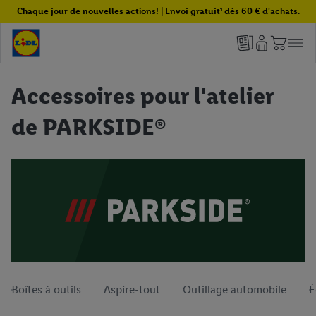
Chaque jour de nouvelles actions! | Envoi gratuit¹ dès 60 € d'achats.
Accessoires pour l'atelier
de PARKSIDE®
Boîtes à outils
Aspire-tout
Outillage automobile
É