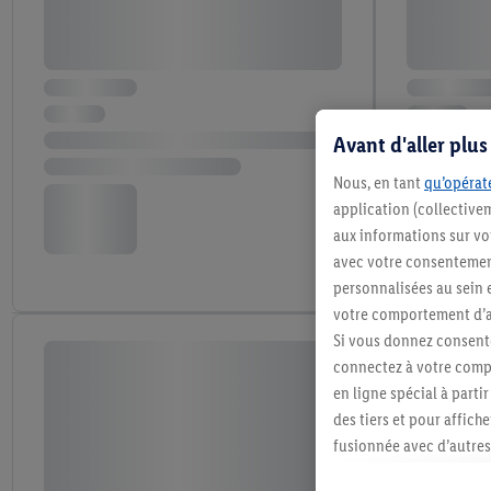
Avant d'aller plu
Nous, en tant
qu’opérate
application (collective
aux informations sur vot
avec votre consentement
personnalisées au sein e
votre comportement d’ac
Si vous donnez consente
connectez à votre compt
en ligne spécial à parti
des tiers et pour affich
fusionnée avec d’autres 
Sous réserve de votre ac