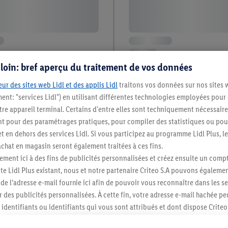
s loin: bref aperçu du traitement de vos données
ur des sites web Lidl et des applis Lidl
traitons vos données sur nos sites 
ment: "services Lidl") en utilisant différentes technologies employées pour
re appareil terminal. Certains d'entre elles sont techniquement nécessaire
 pour des paramétrages pratiques, pour compiler des statistiques ou pour
t en dehors des services Lidl. Si vous participez au programme Lidl Plus, l
hat en magasin seront également traitées à ces fins.
ment ici à des fins de publicités personnalisées et créez ensuite un compt
e Lidl Plus existant, nous et notre partenaire Criteo S.A pouvons égalemen
r de l’adresse e-mail fournie ici afin de pouvoir vous reconnaître dans les s
er des publicités personnalisées. À cette fin, votre adresse e-mail hachée p
identifiants ou identifiants qui vous sont attribués et dont dispose Criteo 
cord, les publicités liées au reciblage, c’est-à-dire des publicités pour de