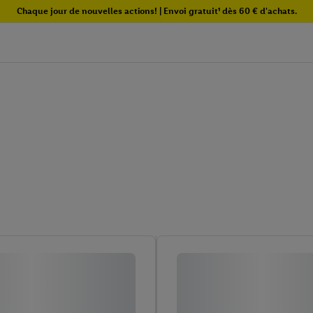
Chaque jour de nouvelles actions! | Envoi gratuit¹ dès 60 € d'achats.