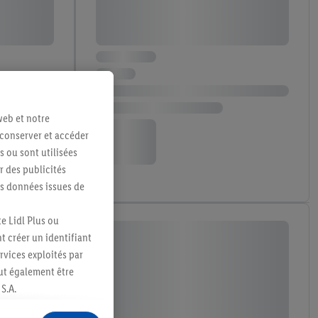
web et notre
 conserver et accéder
s ou sont utilisées
 des publicités
es données issues de
e Lidl Plus ou
t créer un identifiant
ervices exploités par
eut également être
S.A.
s produits pour lesquels