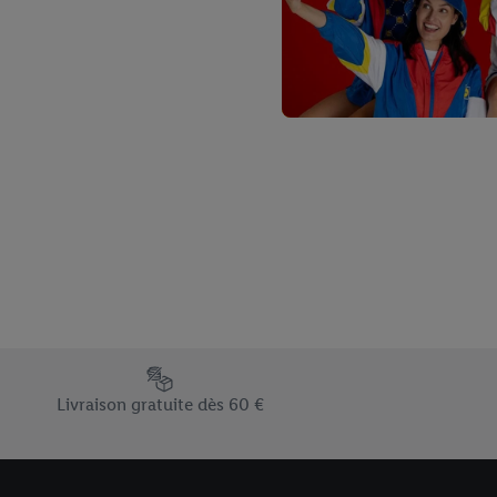
Élément du pied de page avec les différents arguments de vent
Livraison gratuite dès 60 €