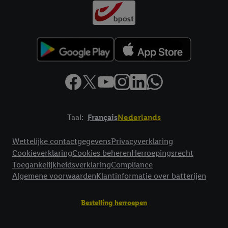
Taal:
Français
Nederlands
Footerelement met links naar juridische teksten
Wettelijke contactgegevens
Privacyverklaring
Cookieverklaring
Cookies beheren
Herroepingsrecht
Toegankelijkheidsverklaring
Compliance
Algemene voorwaarden
Klantinformatie over batterijen
Bestelling herroepen