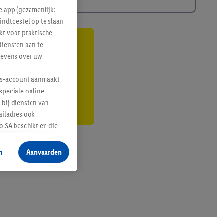
e app (gezamenlijk:
indtoestel op te slaan
kt voor praktische
diensten aan te
gte
gevens over uw
r
lus-account aanmaakt
speciale online
 bij diensten van
ailadres ook
 SA beschikt en die
 voor producten waarin
n
Aanvaarden
te voegen, maar het
n als er met behulp
arover Criteo SA
gevensverwerking.