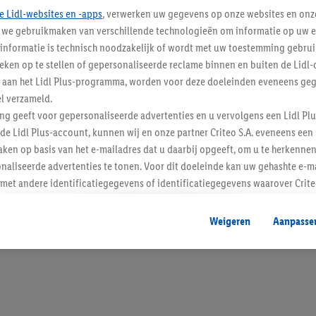
e Lidl-websites en -apps
, verwerken uw gegevens op onze websites en onz
j we gebruikmaken van verschillende technologieën om informatie op uw e
informatie is technisch noodzakelijk of wordt met uw toestemming gebrui
tieken op te stellen of gepersonaliseerde reclame binnen en buiten de Lidl-
Blijf op de hoo
t aan het Lidl Plus-programma, worden voor deze doeleinden eveneens ge
l verzameld.
Schrijf je in op de newslette
ing geeft voor gepersonaliseerde advertenties en u vervolgens een Lidl P
de Lidl Plus-account, kunnen wij en onze partner Criteo S.A. eveneens een 
Inschrijven
ken op basis van het e-mailadres dat u daarbij opgeeft, om u te herkennen
naliseerde advertenties te tonen. Voor dit doeleinde kan uw gehashte e-m
t andere identificatiegegevens of identificatiegegevens waarover Criteo
en.
aat, kunnen advertenties in het kader van retargeting, d.w.z. advertenties
Weigeren
Aanpasse
nd (bijvoorbeeld door het product in de webshop aan uw winkelmandje toe 
verschillende apparaten en verschillende Lidl-diensten worden weergegeve
adres en eventuele andere identificatiegegevens/identificatiegegevens wa
dapparaten of Lidl-diensten aan u kunnen worden toegewezen.
 u individuele doeleinden toestaan en meer informatie vinden over de ge