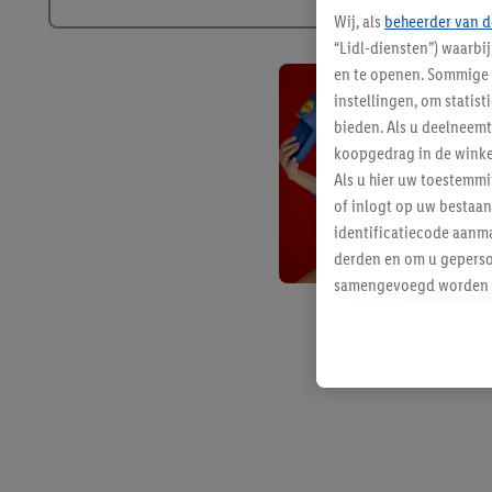
Wij, als
beheerder van d
“Lidl-diensten”) waarbi
en te openen. Sommige 
instellingen, om statis
bieden. Als u deelneem
koopgedrag in de winke
Als u hier uw toestemm
of inlogt op uw bestaan
identificatiecode aanma
derden en om u geperso
samengevoegd worden me
aan u toegewezen werd
Als u hiermee akkoord g
u interesse hebt getoo
niet te kopen), ook op 
van uw gehashte e-mail
beschikt, meerdere ein
Onder “Aanpassen” kunt