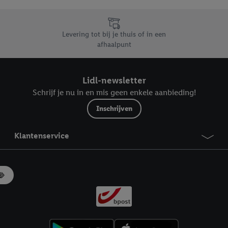
likken, kunt u alleen het gebruik van de noodzakelijke technologieën toes
, stemt u in met alle verwerkingen voor alle bovengenoemde doeleinden. M
mijn van de gegevens en uw recht om uw toestemming te allen tijde met
Levering tot bij je thuis of in een
ndt u in onze
privacyverklaring
.
Je vindt het impressum hier.
afhaalpunt
Lidl-newsletter
Schrijf je nu in en mis geen enkele aanbieding!
Inschrijven
Klantenservice