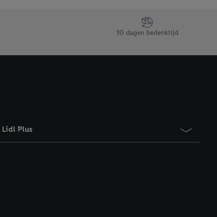
taan. Door op
eer informatie,
 vooruitwerkende
30 dagen bedenktijd
Lidl Plus