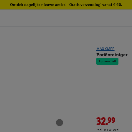
Ontdek dagelijks nieuwe acties! | Gratis verzending¹ vanaf € 60.
MAXXMEE
Poriënreiniger
Tip van Lidl
32.99
Incl. BTW. excl.