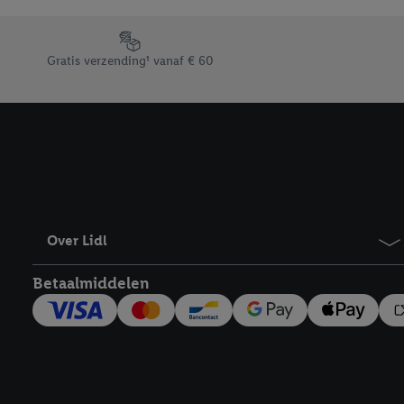
Door op “weigeren” te k
“aanvaarden” te klikken
Footerelement met de verschillende USPs van Lidl.be
waaronder de bewaarter
Gratis verzending¹ vanaf € 60
kracht in te trekken, vi
Over Lidl
Betaalmiddelen