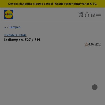
Ontdek dagelijks nieuwe acties! | Gratis verzending¹ vanaf € 60.
/
Lampen
LIVARNO HOME
Ledlampen, E27 / E14
4.6/5
(25)
4.6 van 5 ster