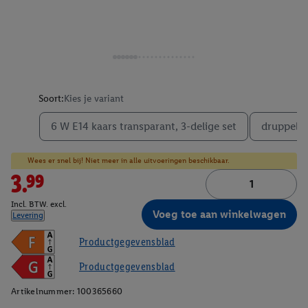
Soort:
Kies je variant
6 W E14 kaars transparant, 3-delige set
druppelv
Wees er snel bij! Niet meer in alle uitvoeringen beschikbaar.
3.99
Incl. BTW. excl.
Voeg toe aan winkelwagen
Levering
Productgegevensblad
Productgegevensblad
Artikelnummer:
100365660