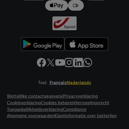
impressum hier.
Taal:
Français
Nederlands
Footerelement met links naar juridische teksten
Wettelijke contactgegevens
Privacyverklaring
Cookieverklaring
Cookies beheren
Herroepingsrecht
Toegankelijkheidsverklaring
Compliance
Algemene voorwaarden
Klantinformatie over batterijen