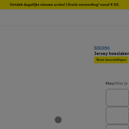
Ontdek dagelijks nieuwe acties! | Gratis verzending¹ vanaf € 60.
BIBERNA
Jersey hoeslake
Beste beoordelingen
Kleur:
Kies je