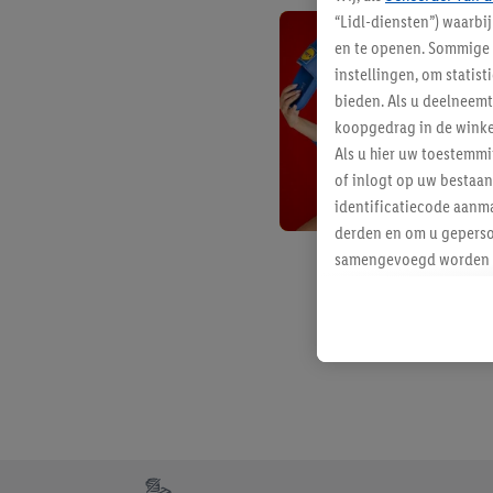
“Lidl-diensten”) waarbi
en te openen. Sommige 
instellingen, om statis
bieden. Als u deelneem
koopgedrag in de winke
Als u hier uw toestemm
of inlogt op uw bestaan
identificatiecode aanma
derden en om u geperso
samengevoegd worden me
aan u toegewezen werd
Als u hiermee akkoord g
u interesse hebt getoo
niet te kopen), ook op 
van uw gehashte e-mail
beschikt, meerdere ein
Onder “Aanpassen” kunt
Door op “weigeren” te k
Footerelement met de verschillende USPs van Lidl.be