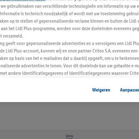
j we gebruikmaken van verschillende technologieën om informatie op uw e
informatie is technisch noodzakelijk of wordt met uw toestemming gebrui
Blijf op de hoo
tieken op te stellen of gepersonaliseerde reclame binnen en buiten de Lidl-
t aan het Lidl Plus-programma, worden voor deze doeleinden eveneens ge
Schrijf je in op de newslette
l verzameld.
ing geeft voor gepersonaliseerde advertenties en u vervolgens een Lidl P
Inschrijven
de Lidl Plus-account, kunnen wij en onze partner Criteo S.A. eveneens een 
ken op basis van het e-mailadres dat u daarbij opgeeft, om u te herkennen
naliseerde advertenties te tonen. Voor dit doeleinde kan uw gehashte e-m
t andere identificatiegegevens of identificatiegegevens waarover Criteo
en.
aat, kunnen advertenties in het kader van retargeting, d.w.z. advertenties
Weigeren
Aanpasse
nd (bijvoorbeeld door het product in de webshop aan uw winkelmandje toe 
verschillende apparaten en verschillende Lidl-diensten worden weergegeve
adres en eventuele andere identificatiegegevens/identificatiegegevens wa
dapparaten of Lidl-diensten aan u kunnen worden toegewezen.
 u individuele doeleinden toestaan en meer informatie vinden over de ge
likken, kunt u alleen het gebruik van de noodzakelijke technologieën toes