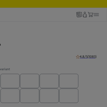
n
4.8/5
(1083)
4.8 van 5 sterren (10
 variant