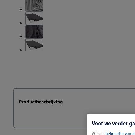
Productbeschrijving
Voor we verder ga
Wij, als
beheerder van d