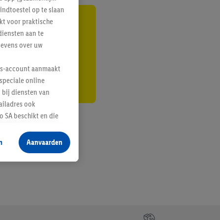
indtoestel op te slaan
kt voor praktische
gte
diensten aan te
gevens over uw
r
lus-account aanmaakt
speciale online
 bij diensten van
ailadres ook
 SA beschikt en die
 voor producten waarin
n
Aanvaarden
te voegen, maar het
n als er met behulp
arover Criteo SA
gevensverwerking.
taan. Door op