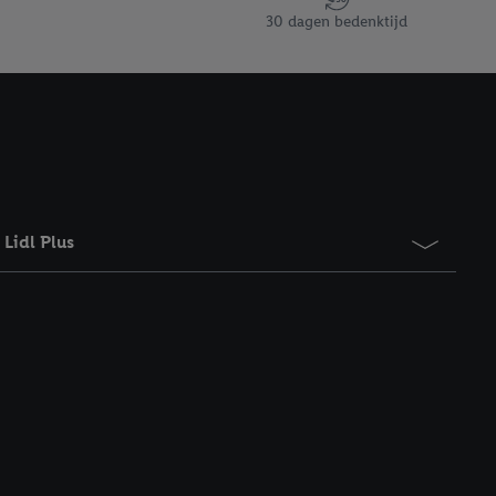
eer informatie,
30 dagen bedenktijd
 vooruitwerkende
Lidl Plus