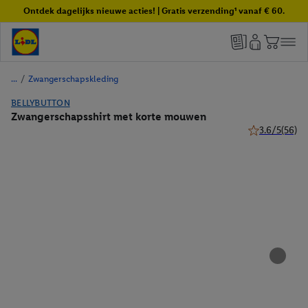
Ontdek dagelijks nieuwe acties! | Gratis verzending¹ vanaf € 60.
/
Zwangerschapskleding
BELLYBUTTON
Zwangerschapsshirt met korte mouwen
3.6/5
(56)
3.6 van 5 ster