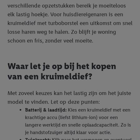
identificatiegegevens/identificatiegegevens waarover Criteo
verschillende opzetstukken bereik je moeiteloos
SA beschikt, meerdere eindapparaten of Lidl-diensten aan u
elk lastig hoekje. Voor huisdiereigenaren is een
kunnen worden toegewezen.
kruimeldief met turboborstel een uitkomst om snel
Onder “Aanpassen” kunt u individuele doeleinden toestaan en
losse haren weg te halen. Zo blijft je woning
meer informatie vinden over de gegevensverwerking.
Door op “weigeren” te klikken, kunt u alleen het gebruik van de
schoon en fris, zonder veel moeite.
noodzakelijke technologieën toestaan. Door op “aanvaarden” te
klikken, stemt u in met alle verwerkingen voor alle
bovengenoemde doeleinden. Meer informatie, waaronder de
Waar let je op bij het kopen
bewaartermijn van de gegevens en uw recht om uw
van een kruimeldief?
toestemming te allen tijde met vooruitwerkende kracht in te
trekken, vindt u in onze
privacyverklaring
.
Je vindt het
impressum hier.
Met zoveel keuzes kan het lastig zijn om het juiste
model te vinden. Let op deze punten:
Batterij & laadtijd:
Kies een kruimeldief met een
krachtige accu (liefst lithium-ion) voor een
langere werktijd en snelle oplaadcapaciteit. Zo is
je handstofzuiger altijd klaar voor actie.
Zuigkracht:
Kijk naar het vermogen en eventueel