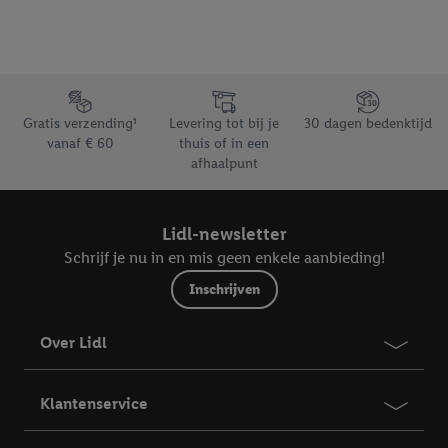
Footerelement met de verschillende USPs van Lidl.be
Gratis verzending¹
Levering tot bij je
30 dagen bedenktijd
vanaf € 60
thuis of in een
afhaalpunt
Lidl-newsletter
Schrijf je nu in en mis geen enkele aanbieding!
Inschrijven
Over Lidl
Klantenservice