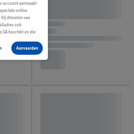
lus-account aanmaakt
speciale online
 bij diensten van
ailadres ook
 SA beschikt en die
 voor producten waarin
n
Aanvaarden
te voegen, maar het
n als er met behulp
arover Criteo SA
gevensverwerking.
taan. Door op
eer informatie,
 vooruitwerkende