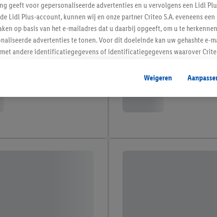
ing geeft voor gepersonaliseerde advertenties en u vervolgens een Lidl P
de Lidl Plus-account, kunnen wij en onze partner Criteo S.A. eveneens een 
ken op basis van het e-mailadres dat u daarbij opgeeft, om u te herkennen
naliseerde advertenties te tonen. Voor dit doeleinde kan uw gehashte e-m
t andere identificatiegegevens of identificatiegegevens waarover Criteo
en.
aat, kunnen advertenties in het kader van retargeting, d.w.z. advertenties
Weigeren
Aanpasse
nd (bijvoorbeeld door het product in de webshop aan uw winkelmandje toe 
verschillende apparaten en verschillende Lidl-diensten worden weergegeve
adres en eventuele andere identificatiegegevens/identificatiegegevens wa
dapparaten of Lidl-diensten aan u kunnen worden toegewezen.
 u individuele doeleinden toestaan en meer informatie vinden over de ge
likken, kunt u alleen het gebruik van de noodzakelijke technologieën toes
, stemt u in met alle verwerkingen voor alle bovengenoemde doeleinden. M
mijn van de gegevens en uw recht om uw toestemming te allen tijde met
ndt u in onze
privacyverklaring
.
Je vindt het impressum hier.