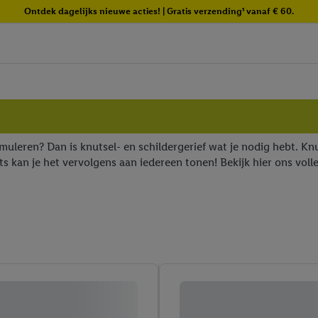
Ontdek dagelijks nieuwe acties! | Gratis verzending¹ vanaf € 60.
 stimuleren? Dan is knutsel- en schildergerief wat je nodig hebt. 
ts kan je het vervolgens aan iedereen tonen! Bekijk hier ons voll