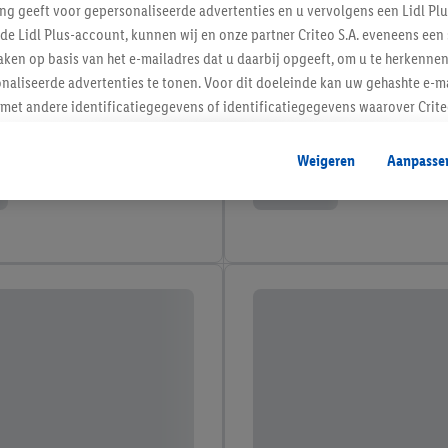
ing geeft voor gepersonaliseerde advertenties en u vervolgens een Lidl P
de Lidl Plus-account, kunnen wij en onze partner Criteo S.A. eveneens een 
ken op basis van het e-mailadres dat u daarbij opgeeft, om u te herkennen
naliseerde advertenties te tonen. Voor dit doeleinde kan uw gehashte e-m
t andere identificatiegegevens of identificatiegegevens waarover Criteo
en.
aat, kunnen advertenties in het kader van retargeting, d.w.z. advertenties
Weigeren
Aanpasse
nd (bijvoorbeeld door het product in de webshop aan uw winkelmandje toe 
verschillende apparaten en verschillende Lidl-diensten worden weergegeve
adres en eventuele andere identificatiegegevens/identificatiegegevens wa
dapparaten of Lidl-diensten aan u kunnen worden toegewezen.
 u individuele doeleinden toestaan en meer informatie vinden over de ge
likken, kunt u alleen het gebruik van de noodzakelijke technologieën toes
, stemt u in met alle verwerkingen voor alle bovengenoemde doeleinden. M
mijn van de gegevens en uw recht om uw toestemming te allen tijde met
ndt u in onze
privacyverklaring
.
Je vindt het impressum hier.