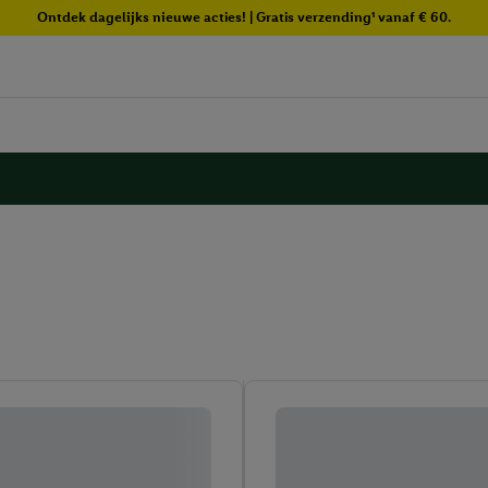
Ontdek dagelijks nieuwe acties! | Gratis verzending¹ vanaf € 60.