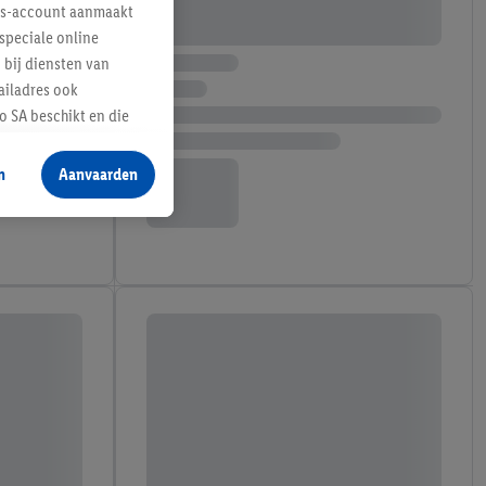
lus-account aanmaakt
speciale online
 bij diensten van
ailadres ook
 SA beschikt en die
 voor producten waarin
n
Aanvaarden
te voegen, maar het
n als er met behulp
arover Criteo SA
gevensverwerking.
taan. Door op
eer informatie,
 vooruitwerkende