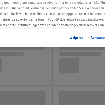
ing geeft voor gepersonaliseerde advertenties en u vervolgens een Lidl P
de Lidl Plus-account, kunnen wij en onze partner Criteo S.A. eveneens een 
ken op basis van het e-mailadres dat u daarbij opgeeft, om u te herkennen
naliseerde advertenties te tonen. Voor dit doeleinde kan uw gehashte e-m
t andere identificatiegegevens of identificatiegegevens waarover Criteo
en.
aat, kunnen advertenties in het kader van retargeting, d.w.z. advertenties
Weigeren
Aanpasse
nd (bijvoorbeeld door het product in de webshop aan uw winkelmandje toe 
verschillende apparaten en verschillende Lidl-diensten worden weergegeve
adres en eventuele andere identificatiegegevens/identificatiegegevens wa
dapparaten of Lidl-diensten aan u kunnen worden toegewezen.
 u individuele doeleinden toestaan en meer informatie vinden over de ge
likken, kunt u alleen het gebruik van de noodzakelijke technologieën toes
, stemt u in met alle verwerkingen voor alle bovengenoemde doeleinden. M
mijn van de gegevens en uw recht om uw toestemming te allen tijde met
ndt u in onze
privacyverklaring
.
Je vindt het impressum hier.