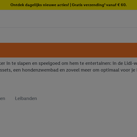
Ontdek dagelijks nieuwe acties! | Gratis verzending¹ vanaf € 60.
er in te slapen en speelgoed om hem te entertainen: in de Lidl-
gssets, een hondenzwembad en zoveel meer om optimaal voor je h
en
Leibanden