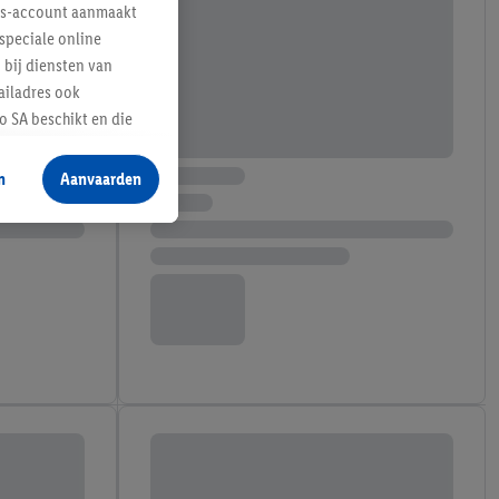
lus-account aanmaakt
speciale online
 bij diensten van
ailadres ook
 SA beschikt en die
 voor producten waarin
n
Aanvaarden
te voegen, maar het
n als er met behulp
arover Criteo SA
gevensverwerking.
taan. Door op
eer informatie,
 vooruitwerkende